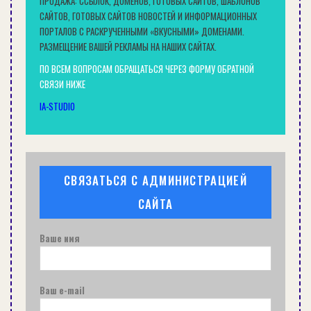
ПРОДАЖА: ССЫЛОК, ДОМЕНОВ, ГОТОВЫХ САЙТОВ, ШАБЛОНОВ
зарекомендовали себя на рынке материалов
САЙТОВ, ГОТОВЫХ САЙТОВ НОВОСТЕЙ И ИНФОРМАЦИОННЫХ
ПОРТАЛОВ С РАСКРУЧЕННЫМИ «ВКУСНЫМИ» ДОМЕНАМИ.
для кровли.
РАЗМЕЩЕНИЕ ВАШЕЙ РЕКЛАМЫ НА НАШИХ САЙТАХ.
Источник
ПО ВСЕМ ВОПРОСАМ ОБРАЩАТЬСЯ ЧЕРЕЗ ФОРМУ ОБРАТНОЙ
СВЯЗИ НИЖЕ
IA-STUDIO
СВЯЗАТЬСЯ С АДМИНИСТРАЦИЕЙ
САЙТА
Ваше имя
Ваш e-mail