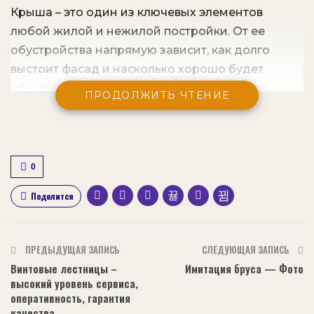
Крыша – это один из ключевых элементов
любой жилой и нежилой постройки. От ее
обустройства напрямую зависит, как долго
выстоит фасад и насколько хорошо будет
обеспечена его защита от влаги и осадков.
ПРОДОЛЖИТЬ ЧТЕНИЕ
Сегодня на рынке представлен большой выбор
кровельных материалов, но особую нишу
занимают рулонные кровли, как качественная и
более бюджетная альтернатива дорогостоящей
0
черепице.
Поделится
Содержание статьи:
Особенности состава
ПРЕДЫДУЩАЯ ЗАПИСЬ
СЛЕДУЮЩАЯ ЗАПИСЬ
Преимущества покрытия
Винтовые лестницы –
Имитация бруса — Фото
высокий уровень сервиса,
Сфера применения
оперативность, гарантия
качества