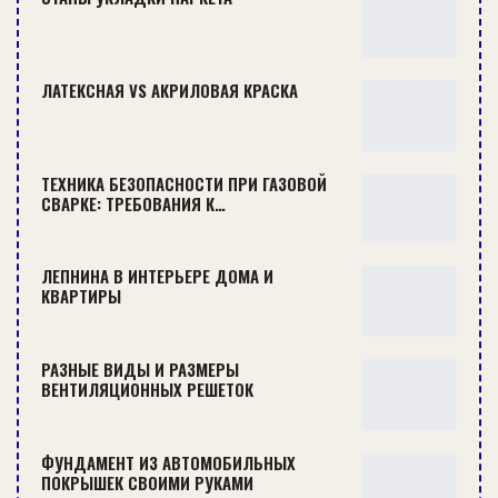
ЛАТЕКСНАЯ VS АКРИЛОВАЯ КРАСКА
ПРЕИМУЩЕСТВА И ОСОБЕННОСТИ ИНЪЕКЦИОННОЙ
ГИДРОИЗОЛЯЦИИ
К содержанию ↑
ТЕХНИКА БЕЗОПАСНОСТИ ПРИ ГАЗОВОЙ
СВАРКЕ: ТРЕБОВАНИЯ К…
Преимущества покрытия
Рулонные кровли обладают большим списком
ЛЕПНИНА В ИНТЕРЬЕРЕ ДОМА И
КВАРТИРЫ
достоинств.
Устойчивость к влаге. Это одно из
РАЗНЫЕ ВИДЫ И РАЗМЕРЫ
важнейших качеств, так как влага оказываeт
ВЕНТИЛЯЦИОННЫХ РЕШЕТОК
самое разрушительное действие на всю
конструкцию. Материал не впитывает воду
ФУНДАМЕНТ ИЗ АВТОМОБИЛЬНЫХ
и не пропускает ее внутрь, что позволяет
ПОКРЫШЕК СВОИМИ РУКАМИ