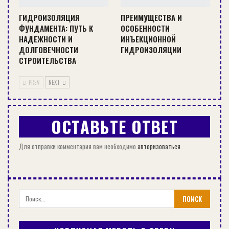
слипался при транспортировке. Такая кровля
ГИДРОИЗОЛЯЦИЯ
ПРЕИМУЩЕСТВА И
имеет несколько видов, при этом описание и
ФУНДАМЕНТА: ПУТЬ К
ОСОБЕННОСТИ
характеристики всех кровельных материалов
НАДЕЖНОСТИ И
ИНЪЕКЦИОННОЙ
похожи, но каждый производитель пытается
ДОЛГОВЕЧНОСТИ
ГИДРОИЗОЛЯЦИИ
внести какие-то дополнительные особенности в
СТРОИТЕЛЬСТВА
свою продукцию.
PREV
NEXT
ОСТАВЬТЕ ОТВЕТ
Для отправки комментария вам необходимо
авторизоваться
.