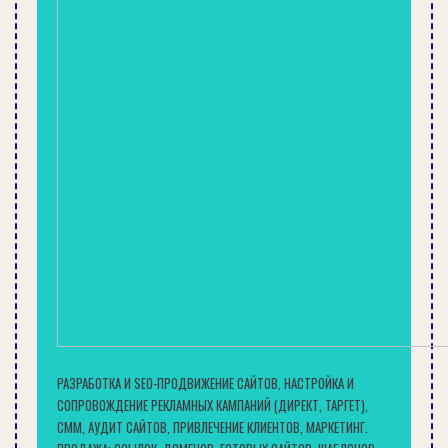
К содержанию ↑
Сфера применения
Рулонные кровли используются для крыш
хозяйственных построек, гаражей, складов,
крупных торговых и бизнес-центров, а также
для многоэтажных жилых домов и даже
домиков на даче, если угол ската не превышает
30 градусов.
В Гомеле вы можете купить крыша с
использованием рулонных кровельных
материалов высокого качества в компании
«Техноизолстрой». Она уже много лет
РАЗРАБОТКА И SEO-ПРОДВИЖЕНИЕ САЙТОВ, НАСТРОЙКА И
специализируется на их продаже и
СОПРОВОЖДЕНИЕ РЕКЛАМНЫХ КАМПАНИЙ (ДИРЕКТ, ТАРГЕТ),
сотрудничает только с надежными
СММ, АУДИТ САЙТОВ, ПРИВЛЕЧЕНИЕ КЛИЕНТОВ, МАРКЕТИНГ.
поставщиками, которые хорошо