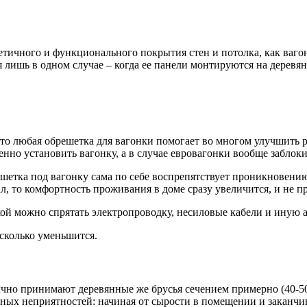
тичного и функционального покрытия стен и потолка, как вагон
я лишь в одном случае – когда ее панели монтируются на деревя
что любая обрешетка для вагонки помогает во многом улучшить 
енно установить вагонку, а в случае евровагонки вообще заблок
шетка под вагонку сама по себе воспрепятствует проникновению
 то комфортность проживания в доме сразу увеличится, и не пр
ой можно спрятать электропроводку, несиловые кабели и иную а
сколько уменьшится.
чно принимают деревянные же брусья сечением примерно (40-50
ьных неприятностей: начиная от сырости в помещении и заканч