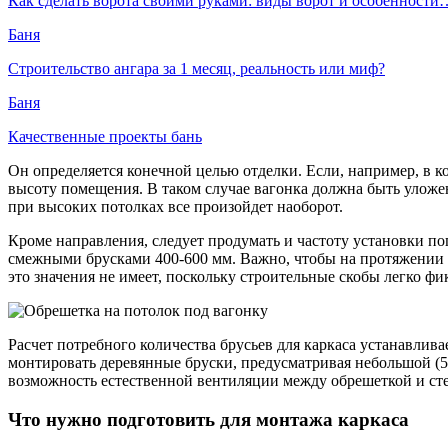
Как сделать ворота своими руками: виды ворот и особенности
Баня
Строительство ангара за 1 месяц, реальность или миф?
Баня
Качественные проекты бань
Он определяется конечной целью отделки. Если, например, в к
высоту помещения. В таком случае вагонка должна быть уложе
при высоких потолках все произойдет наоборот.
Кроме направления, следует продумать и частоту установки по
смежными брусками 400-600 мм. Важно, чтобы на протяжении 
это значения не имеет, поскольку строительные скобы легко фи
Расчет потребного количества брусьев для каркаса устанавлив
монтировать деревянные бруски, предусматривая небольшой (5
возможность естественной вентиляции между обрешеткой и ст
Что нужно подготовить для монтажа каркаса