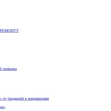
 РЕМОНТУ
ой хижины
: от традиций к инновациям
ки»