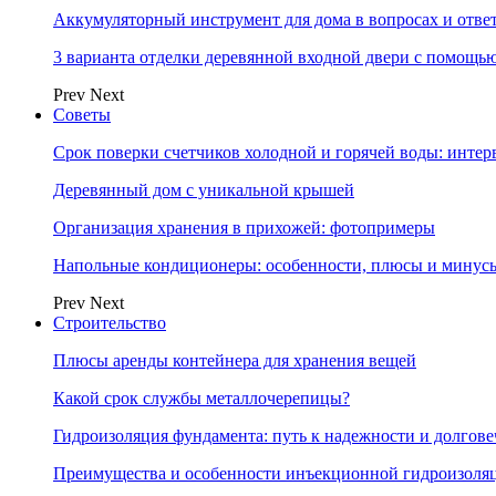
Аккумуляторный инструмент для дома в вопросах и отве
3 варианта отделки деревянной входной двери с помощь
Prev
Next
Советы
Срок поверки счетчиков холодной и горячей воды: инте
Деревянный дом с уникальной крышей
Организация хранения в прихожей: фотопримеры
Напольные кондиционеры: особенности, плюсы и минус
Prev
Next
Строительство
Плюсы аренды контейнера для хранения вещей
Какой срок службы металлочерепицы?
Гидроизоляция фундамента: путь к надежности и долгове
Преимущества и особенности инъекционной гидроизоля