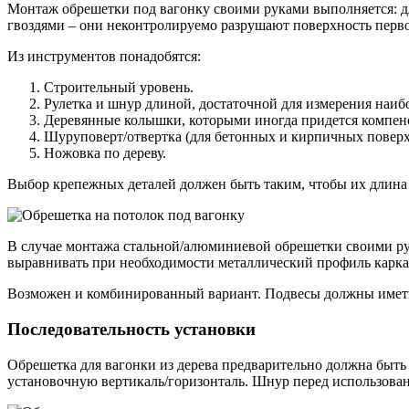
Монтаж обрешетки под вагонку своими руками выполняется: дл
гвоздями – они неконтролируемо разрушают поверхность перво
Из инструментов понадобятся:
Строительный уровень.
Рулетка и шнур длиной, достаточной для измерения наи
Деревянные колышки, которыми иногда придется компенс
Шуруповерт/отвертка (для бетонных и кирпичных поверхн
Ножовка по дереву.
Выбор крепежных деталей должен быть таким, чтобы их длина 
В случае монтажа стальной/алюминиевой обрешетки своими рук
выравнивать при необходимости металлический профиль каркас
Возможен и комбинированный вариант. Подвесы должны иметь а
Последовательность установки
Обрешетка для вагонки из дерева предварительно должна быть
установочную вертикаль/горизонталь. Шнур перед использова