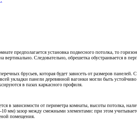
…
омнате предполагается установка подвесного потолка, то гориз
на вертикально. Следовательно, обрешетка обустраивается в пе
перечных брусьев, которая будет зависеть от размеров панелей.
всей укладки панели деревянной вагонки могли быть устойчиво
ксируются в пазах каркасного профиля.
ается в зависимости от периметра комнаты, высоты потолка, на
-10 мм) зазор между смежными элементами: при этом учитываетс
еной помещения.