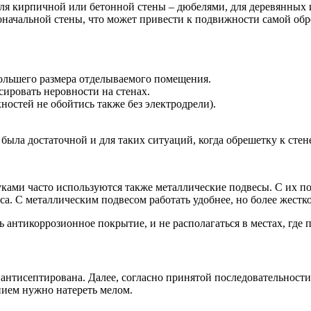
я кирпичной или бетонной стены – дюбелями, для деревянных и
начальной стены, что может привести к подвижности самой обр
большего размера отделываемого помещения.
ировать неровности на стенах.
остей не обойтись также без электродрели).
была достаточной и для таких ситуаций, когда обрешетку к сте
ами часто используются также металлические подвесы. С их по
а. С металлическим подвесом работать удобнее, но более жестк
нтикоррозионное покрытие, и не располагаться в местах, где 
 антисептирована. Далее, согласно принятой последовательност
нием нужно натереть мелом.