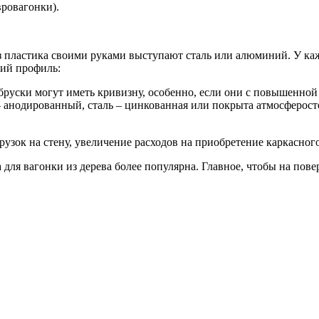
вровагонки).
з пластика своими руками выступают сталь или алюминий. У каж
кий профиль:
бруски могут иметь кривизну, особенно, если они с повышенной
анодированный, сталь – цинкованная или покрыта атмосферостой
грузок на стену, увеличение расходов на приобретение каркасн
а для вагонки из дерева более популярна. Главное, чтобы на пов