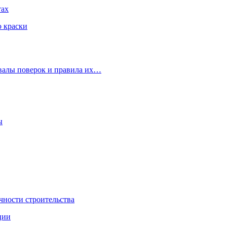
тах
ю краски
рвалы поверок и правила их…
ы
чности строительства
ции