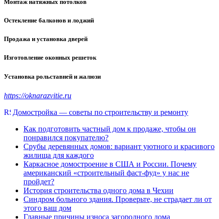
Монтаж натяжных потолков
Остекление балконов и лоджий
Продажа и установка дверей
Изготовление оконных решеток
Установка рольставней и жалюзи
https://oknarazvitie.ru
Домостройка — советы по строительству и ремонту
Как подготовить частный дом к продаже, чтобы он
понравился покупателю?
Срубы деревянных домов: вариант уютного и красивого
жилища для каждого
Каркасное домостроение в США и России. Почему
американский «строительный фаст-фуд» у нас не
пройдет?
История строительства одного дома в Чехии
Синдром больного здания. Проверьте, не страдает ли от
этого ваш дом
Главные причины износа загородного дома