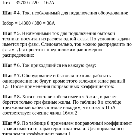
Iтех = 35700 / 220 = 162А
Шаг # 4
. Ток, необходимый для подключения оборудования:
Iобор = 14300 / 380 = 38А
Шаг # 5
. Необходимый ток для подключения бытовой
техники посчитан из расчета одной фазы. По условию задачи
имеется три фазы. Следовательно, ток можно распределить по
фазам. Для простоты предположим равномерное
распределение:
Шаг # 6.
Ток приходящийся на каждую фазу:
Шаг # 7.
Оборудование и бытовая техника работать
одновременно не будут, кроме этого заложим запас равный
1,5. После применения поправочных коэффициентов:
Шаг # 8.
Хотя в составе кабеля имеется 5 жил, в расчет
берется только три фазные жилы. По таблице 8 в столбце
трехжильный кабель в земле находим, что току в 115А
соответствует сечение жилы 16мм 2 .
Шаг # 9
. По таблице 8 применяем поправочный коэффициент
в зависимости от характеристики земли. Для нормального
типа земли коэффициент равен 1.