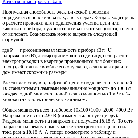
Качественные проекты бань
Пропускная способность электрической проводки
определяется не в киловаттах, а в амперах. Когда заходит речь
о расчете проводки для подключения участка цепи или
какого-то прибора, нужно отталкиваться от мощности, то есть
от киловатт. Взаимосвязь можно выразить следующей
формулой:
где P — присоединяемая мощность прибора (Вт), U —
напряжение (В), а cosφ принимают за единицу, если расчет
электропроводки в квартире производится для больших
площадей, или же вообще его опускают, если квартира или
дом имеют скромные размеры.
Рассчитаем силу в однофазной цепи с подключенными к ней
10 стандартными лампами накаливания мощность по 100 Вт
каждая, одной микроволновой печью мощностью 1 кВт и 2-
киловаттным электрическим чайником.
Общая мощность всех приборов: 10х100+1000+2000=4000 Вт.
Напряжение в сети 220 В (возьмем эталонную цифру).
Разделив мощность на напряжение получаем 18,18 А. То есть
на рассчитываемом нами участке электрической цепи сила
тока равна 18,18 А. А теперь посмотрите в таблицу и
определите сами, какой тип провода больше всего подходит.