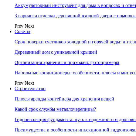
Аккумуляторный инструмент для дома в вопросах и отве
3 варианта отделки деревянной входной двери с помощь
Prev
Next
Советы
Срок поверки счетчиков холодной и горячей воды: инте
Деревянный дом с уникальной крышей
Организация хранения в прихожей: фотопримеры
Напольные кондиционеры: особенности, плюсы и минус
Prev
Next
Строительство
Плюсы аренды контейнера для хранения вещей
Какой срок службы металлочерепицы?
Гидроизоляция фундамента: путь к надежности и долгове
Преимущества и особенности инъекционной гидроизоля