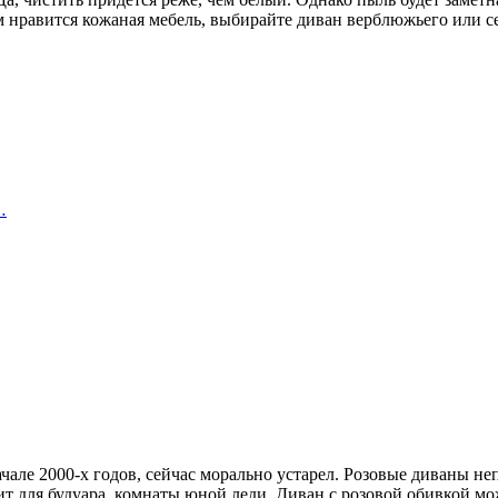
 нравится кожаная мебель, выбирайте диван верблюжьего или с
…
ачале 2000-х годов, сейчас морально устарел. Розовые диваны 
т для будуара, комнаты юной леди. Диван с розовой обивкой мож