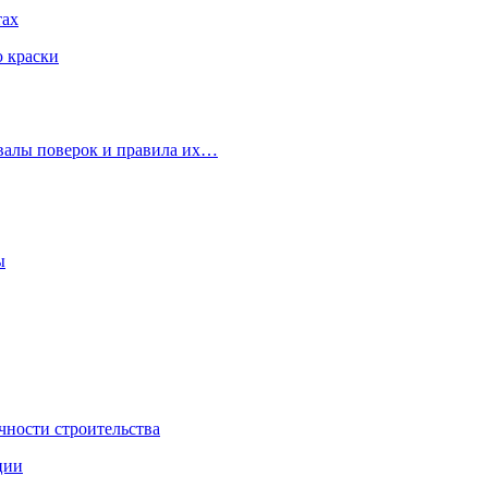
тах
ю краски
рвалы поверок и правила их…
ы
чности строительства
ции