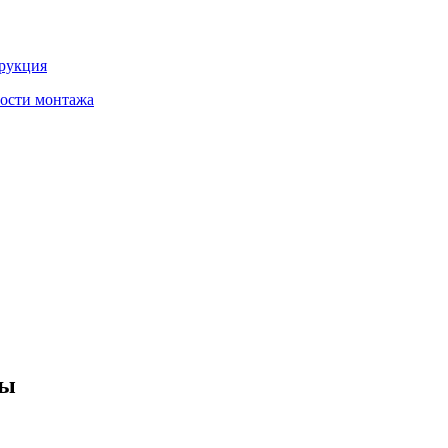
трукция
ности монтажа
ды