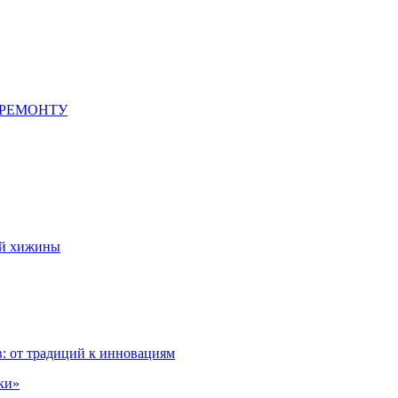
 РЕМОНТУ
ой хижины
: от традиций к инновациям
ки»