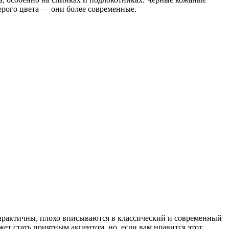
ерого цвета — они более современные.
непрактичны, плохо вписываются в классический и современный
ет стать приятным акцентом, но, если вам нравится этот