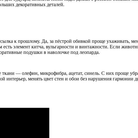
ольших декоративных деталей.
отсылка к прошлому. Да, за пёстрой обивкой проще ухаживать, м
 есть элемент китча, вульгарности и винтажности. Если животн
коративные подушки в наволочке под леопарда.
ткани — олефин, микрофибра, ацетат, синель. С них проще убрать
й интерьер, менять цвет стен и обои без нарушения гармонии д