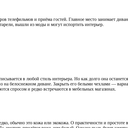
ов телефильмов и приёма гостей. Главное место занимает дива
арели, вышли из моды и могут испортить интерьер.
исывается в любой стиль интерьера. Но как долго она останется
о на белоснежном диване. Закрыть его белыми чехлами — вариант
ются спросом и редко встречаются в мебельных магазинах.
редко, обычно это кожа или экокожа. О практичности и простоте
 Да, чистить придётся реже, чем белый. Однако пыль будет заме