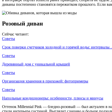
диваны постепенно становятся пережитком прошлого. Если вам
Розовый диван
Сейчас читают:
Советы
Срок поверки счетчиков холодной и горячей воды: интервалы
Советы
Деревянный дом с уникальной крышей
Советы
Организация хранения в прихожей: фотопримеры
Советы
Напольные кондиционеры: особенности, плюсы и минусы
Оттенок Millennial Pink — бледно-розовый — был актуален в н
стили интерьера гостиной. Выглядит слащаво и больше подходи