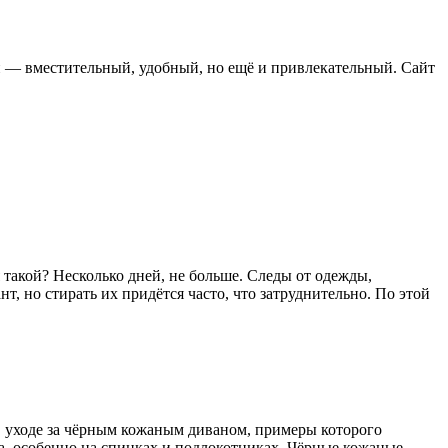
н — вместительный, удобный, но ещё и привлекательный. Сайт
 такой? Несколько дней, не больше. Следы от одежды,
, но стирать их придётся часто, что затруднительно. По этой
 в уходе за чёрным кожаным диваном, примеры которого
тна, особенно на спинках и подлокотниках. Чёрные кожаные