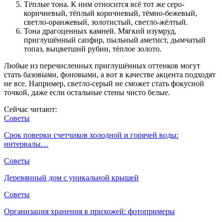
Тёплые тона. К ним относится всё тот же серо-
коричневый, тёплый коричневый, тёмно-бежевый,
светло-оранжевый, золотистый, светло-жёлтый.
Тона драгоценных камней. Мягкий изумруд,
приглушённый сапфир, пыльный аметист, дымчатый
топаз, выцветший рубин, тёплое золото.
Любые из перечисленных приглушённых оттенков могут
стать базовыми, фоновыми, а вот в качестве акцента подходят
не все. Например, светло-серый не сможет стать фокусной
точкой, даже если остальные стены чисто белые.
Сейчас читают:
Советы
Срок поверки счетчиков холодной и горячей воды:
интервалы…
Советы
Деревянный дом с уникальной крышей
Советы
Организация хранения в прихожей: фотопримеры