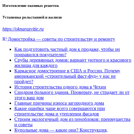
Изготовление оконных решеток
Установка рольставней и жалюзи
https://oknarazvitie.ru
Домостройка — советы по строительству и ремонту
Как подготовить частный дом к продаже, чтобы он
понравился покупателю?
Срубы деревянных домов: вариант уютного и красивого
жилища для каждого
Каркасное домостроение в США и России. Почему
американский «строительный фаст-фуд» у нас не
пройдет?
История строительства одного дома в Чехии
Синдром больного здания. Проверьте, не страдает ли от
этого ваш дом
Главные причины износа загородного дома
Какие ошибки чаще всего совершаются при
строительстве дома и утеплении фасадов
Строим экологичный дом из пеноблоков: преимущества
и советы
Купольные дома — какие они? Конструкция,