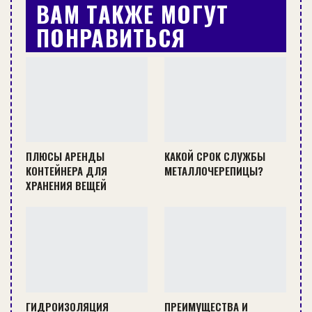
ВАМ ТАКЖЕ МОГУТ
ПОНРАВИТЬСЯ
ПЛЮСЫ АРЕНДЫ
КАКОЙ СРОК СЛУЖБЫ
КОНТЕЙНЕРА ДЛЯ
МЕТАЛЛОЧЕРЕПИЦЫ?
ХРАНЕНИЯ ВЕЩЕЙ
Применяя неплотный кровельный материал (к
примеру, металлочерепицу), как правило,
устанавливают крутые скатные поверхности, что
актуально при строительстве домов в
местностях с существенным количеством
осадков. В районах, которые характеризуются
ГИДРОИЗОЛЯЦИЯ
ПРЕИМУЩЕСТВА И