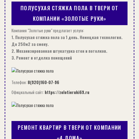
ПОЛУСУХАЯ СТЯЖКА ПОЛА В ТВЕРИ ОТ
КОМПАНИИ «ЗОЛОТЫЕ РУКИ»
Компания "Золотые руки" предлагает услуги:
1. Полусухая стяжка пола за 1 день. Немецкая технология.
До 250м2 за смену.
2. Механизированная штукатурка стен и потолков.
3. Ремонт и отделка помещений
ПЛЮСЫ АРЕНДЫ КОНТЕЙНЕРА ДЛЯ ХРАНЕНИЯ ВЕЩЕЙ
Телефон:
8(920)160-07-96
СТРОИТЕЛЬСТВО
Официальный сайт:
https://zolotieruki69.ru
РЕМОНТ КВАРТИР В ТВЕРИ ОТ КОМПАНИИ
«4 ДОМА»