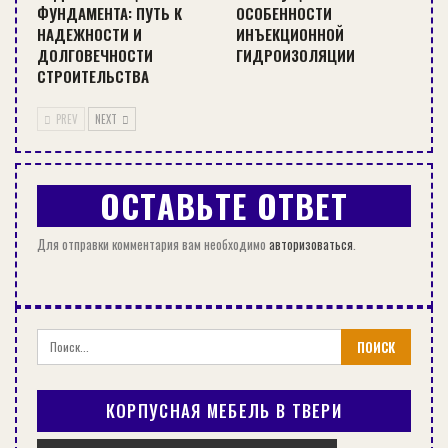
сильными ветрами, осуществляют монтаж
ФУНДАМЕНТА: ПУТЬ К
ОСОБЕННОСТИ
НАДЕЖНОСТИ И
ИНЪЕКЦИОННОЙ
более пологой кровли, дабы уменьшить
ДОЛГОВЕЧНОСТИ
ГИДРОИЗОЛЯЦИИ
давление от потока воздуха на конструкцию
СТРОИТЕЛЬСТВА
крыши. Крыша – не та конструкция, при
возведении которой следует значительное
PREV
NEXT
внимание уделять экономии, поскольку именно
она обеспечивает прочность всего дома с
ОСТАВЬТЕ ОТВЕТ
учётом всех строительных стандартов и норм.
Для отправки комментария вам необходимо
авторизоваться
.
КОРПУСНАЯ МЕБЕЛЬ В ТВЕРИ