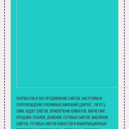
Основное воздействие на здание, которое
оказывают внешние погодные явления,
принимают на себя несущие элементы
(стропила), и именно они распределяют
максимально равномерно нагрузку на стены
здания и опоры.
Читайте также:
Стропильная система односкатной крыши
Как рассчитать высоту крыши
Источник
РАЗРАБОТКА И SEO-ПРОДВИЖЕНИЕ САЙТОВ, НАСТРОЙКА И
СОПРОВОЖДЕНИЕ РЕКЛАМНЫХ КАМПАНИЙ (ДИРЕКТ, ТАРГЕТ),
СММ, АУДИТ САЙТОВ, ПРИВЛЕЧЕНИЕ КЛИЕНТОВ, МАРКЕТИНГ.
ПРОДАЖА: ССЫЛОК, ДОМЕНОВ, ГОТОВЫХ САЙТОВ, ШАБЛОНОВ
САЙТОВ, ГОТОВЫХ САЙТОВ НОВОСТЕЙ И ИНФОРМАЦИОННЫХ