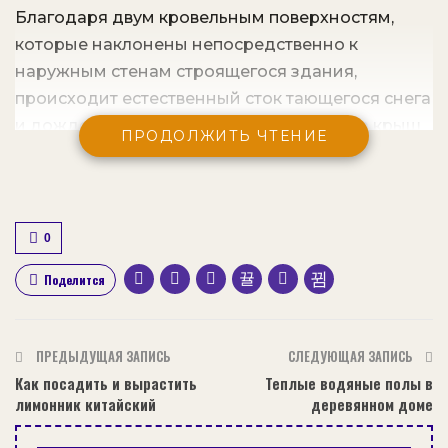
Благодаря двум кровельным поверхностям,
которые наклонены непосредственно к
наружным стенам строящегося здания,
происходит естественный сток тающегося снега
и дождевых вод. Уклон у подобного типа крыш
ПРОДОЛЖИТЬ ЧТЕНИЕ
должен превышать как минимум 5 градусов, а
на определённых участках возводимой кровли
в случае необходимости может достигать
порядка 90 градусов.
0
Наклон скатов напрямую зависит от
Поделится
используемых материалов и архитектурных
требований к зданию, не следует забывать про
ПРЕДЫДУЩАЯ ЗАПИСЬ
СЛЕДУЮЩАЯ ЗАПИСЬ
особенности климатических условий в регионе.
Как посадить и вырастить
Теплые водяные полы в
лимонник китайский
деревянном доме