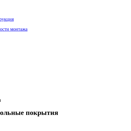
трукция
ности монтажа
я
польные покрытия