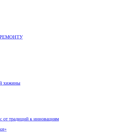
 РЕМОНТУ
ой хижины
: от традиций к инновациям
ки»