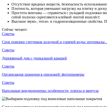
Отсутствие вредных веществ, безопасность использовани
Плотность, которая уменьшит нагрузку на плитку и доск
Простота монтажа — справиться с укладкой подложки мож
собой полоски скрепляются клейкой лентой внахлёст.
Высокие звуко-, тепло- и гидроизоляционные свойства. 
Сейчас читают:
Советы
Срок поверки счетчиков холодной и горячей воды: интервалы
Советы
Деревянный дом с уникальной крышей
Советы
Организация хранения в прихожей: фотопримеры
Советы
Напольные кондиционеры: особенности, плюсы и минусы
Самые популярные разновидности подложек под виниловые пл