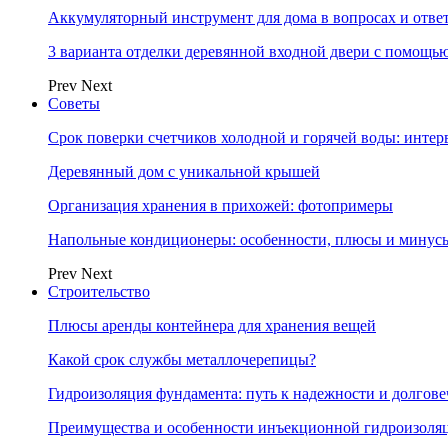
Аккумуляторный инструмент для дома в вопросах и отве
3 варианта отделки деревянной входной двери с помощь
Prev
Next
Советы
Срок поверки счетчиков холодной и горячей воды: инте
Деревянный дом с уникальной крышей
Организация хранения в прихожей: фотопримеры
Напольные кондиционеры: особенности, плюсы и минус
Prev
Next
Строительство
Плюсы аренды контейнера для хранения вещей
Какой срок службы металлочерепицы?
Гидроизоляция фундамента: путь к надежности и долгове
Преимущества и особенности инъекционной гидроизоля