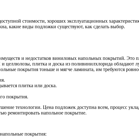
 доступной стоимости, хороших эксплуатационных характеристик
на, какие виды подложки существуют, как сделать выбор.
преимуществ и недостатков виниловых напольных покрытий. Это 
 и целлюлозы, плитка и доска из поливинилхлорида обладают 
польные покрытия тоньше и мягче ламината, им требуются ровн
ия.
ывается плитка или доска.
ого покрытия.
ение технологии. Цена подложек доступна всем, процесс уклад
тью ремонтировать напольное покрытие.
 напольные покрытия: