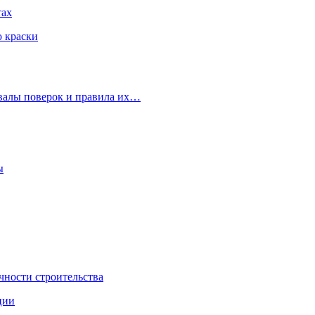
тах
ю краски
рвалы поверок и правила их…
ы
чности строительства
ции