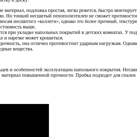
е материал, подложка простая, легко режется, быстро монтирует
ми. Но тонкий несшитый пенополиэтилен не сможет противостоя
юсам несшитого «коллеги», однако это более прочный, текстур
 стоимость выше.
ется при укладке напольных покрытий в детских комнатах. У по
ке и нарезке может крошиться.
очность, она отлично противостоит ударным нагрузкам. Однак
едные вещества.
ьцев и особенностей эксплуатации напольного покрытия. Несш
й материал повышенной прочности. Пробка подходит для спален 