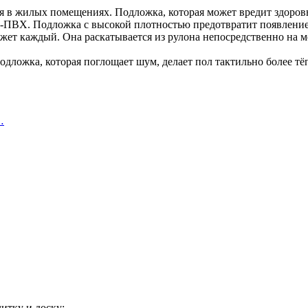
я в жилых помещениях. Подложка, которая может вредит здоров
у-ПВХ. Подложка с высокой плотностью предотвратит появление
ет каждый. Она раскатывается из рулона непосредственно на ме
Подложка, которая поглощает шум, делает пол тактильно более 
…
итку и доску: