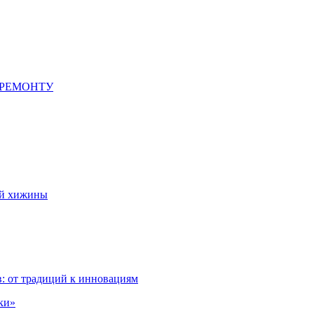
 РЕМОНТУ
ой хижины
: от традиций к инновациям
ки»