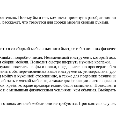
тельно. Почему бы и нет, комплект привезут в разобранном виде
расскажет, что требуется для сборки мебели своими руками.
виться со сборкой мебели намного быстрее и без лишних физичес
Rmnt.ru подробно писал. Незаменимый инструмент, который долж
ля сборки мебели. Позволит быстро ввернуть нужные крепежи.
да нужно повесить шкафы и полки, предварительно просверлив бет
енить оба перечисленных выше инструмента, универсальна, удоб
д мойку в кухонной столешнице, а также для подгонки различн
работать с мягкой мебелью, а также для фиксации листов оргалит
, краёв, которые предварительно были выпилены. Позволяет из
ее и с меньшими физическими усилиями, чем обычная. Выбирать
ки готовых деталей мебели они не требуются. Пригодятся в слу