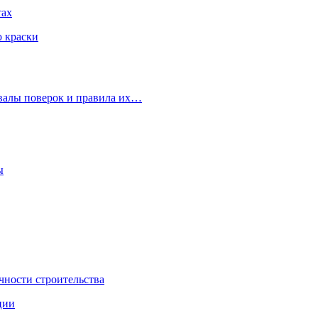
тах
ю краски
рвалы поверок и правила их…
ы
чности строительства
ции