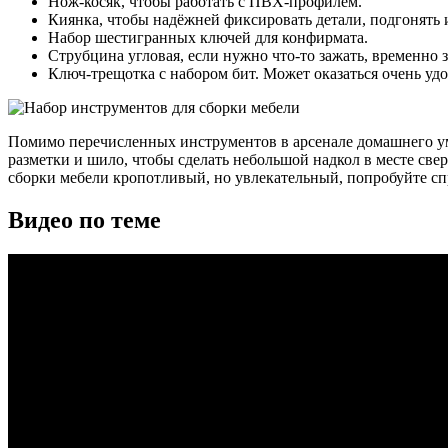
Нож-косяк, чтобы работать с ПВХ-профилем.
Киянка, чтобы надёжней фиксировать детали, подгонять 
Набор шестигранных ключей для конфирмата.
Струбцина угловая, если нужно что-то зажать, временно з
Ключ-трещотка с набором бит. Может оказаться очень уд
Помимо перечисленных инструментов в арсенале домашнего ум
разметки и шило, чтобы сделать небольшой надкол в месте све
сборки мебели кропотливый, но увлекательный, попробуйте с
Видео по теме