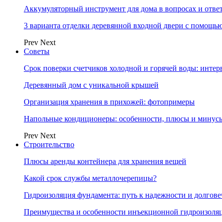
Аккумуляторный инструмент для дома в вопросах и отве
3 варианта отделки деревянной входной двери с помощь
Prev
Next
Советы
Срок поверки счетчиков холодной и горячей воды: инте
Деревянный дом с уникальной крышей
Организация хранения в прихожей: фотопримеры
Напольные кондиционеры: особенности, плюсы и минус
Prev
Next
Строительство
Плюсы аренды контейнера для хранения вещей
Какой срок службы металлочерепицы?
Гидроизоляция фундамента: путь к надежности и долгове
Преимущества и особенности инъекционной гидроизоля