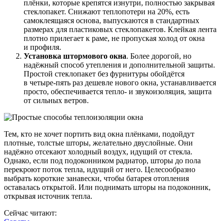
плёнки, которые крепятся изнутри, полностью закрывая
стеклопакет. Снижают теплопотери на 20%, есть
самоклеящаяся основа, выпускаются в стандартных
размерах для пластиковых стеклопакетов. Клейкая лента
плотно прилегает к раме, не пропуская холод от окна
и профиля.
Установка штормового окна
. Более дорогой, но
надёжный способ утепления и дополнительной защиты.
Простой стеклопакет без фурнитуры обойдётся
в четыре-пять раз дешевле нового окна, устанавливается
просто, обеспечивается тепло- и звукоизоляция, защита
от сильных ветров.
Тем, кто не хочет портить вид окна плёнками, подойдут
плотные, толстые шторы, желательно двуслойные. Они
надёжно отсекают холодный воздух, идущий от стекла.
Однако, если под подоконником радиатор, шторы до пола
перекроют поток тепла, идущий от него. Целесообразно
выбрать короткие занавески, чтобы батарея отопления
оставалась открытой. Или поднимать шторы на подоконник,
открывая источник тепла.
Сейчас читают: