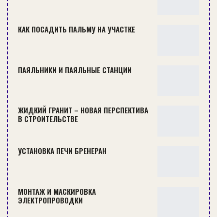
КАК ПОСАДИТЬ ПАЛЬМУ НА УЧАСТКЕ
ПАЯЛЬНИКИ И ПАЯЛЬНЫЕ СТАНЦИИ
ЖИДКИЙ ГРАНИТ – НОВАЯ ПЕРСПЕКТИВА
В СТРОИТЕЛЬСТВЕ
Косоуры – это знакомая всем конструкция в
виде балки. На ней устанавливаются
УСТАНОВКА ПЕЧИ БРЕНЕРАН
ступени. Их торцы видны сбоку.
Тетива — не менее известная конструкция
лестницы, также напоминает балку и имеет
МОНТАЖ И МАСКИРОВКА
изнутри вырезы, в них и вкладываются
ЭЛЕКТРОПРОВОДКИ
ступени. Если смотреть на лестницу со