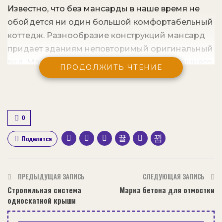
Известно, что без мансарды в наше время не
обойдется ни один большой комфортабельный
коттедж. Разнообразие конструкций мансард
придает зданиям неповторимый оригинальный
вид. Мансарды любят за атмосферу домашнего
ПРОДОЛЖИТЬ ЧТЕНИЕ
покоя и тепла. Для быстрого и удобного
подъема на мансарду вам потребуется
установить чердачную лестницу.
0
Содержание статьи:
Поделится
Разновидности лестниц
Маршевая лестница на мансарду
Технология монтажа деревянной лестницы
ПРЕДЫДУЩАЯ ЗАПИСЬ
СЛЕДУЮЩАЯ ЗАПИСЬ
Видео-обзор: Установка лестницы
Стропильная система
Марка бетона для отмостки
односкатной крыши
Винтовая лестница на мансарду
Видео-обзор: Монтаж винтовой