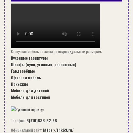
Лестница из бетона и железобетона. Такие
конструкции лестниц отличаются большой
надежностью, прочностью и
долговечностью. Они подойдут лишь для
бетонных, кирпичных и каменных зданий.
Лестница из дерева. Деревянная лестница
Корпусная мебель на заказ по индивидуальным размерам:
отличается безопасностью и удобством. А
Кухонные гарнитуры
главное – это возможность построить ее
Шкафы (купе, угловые, распашные)
без помощи профессионалов. Хорошо
Гардеробные
будет смотреться изготовленная
Офисная мебель
Прихожие
деревянная лестница на мансарду своими
Мебель для детской
руками, если вы приобрели необходимые
Мебель для гостиной
инструменты и запаслись знаниями и
навыками.
Телефон:
8(910)836-62-98
В большинстве домов подъем на чердак
Официальный сайт:
https://fhk69.ru/
отличается крутизной, потому что место для