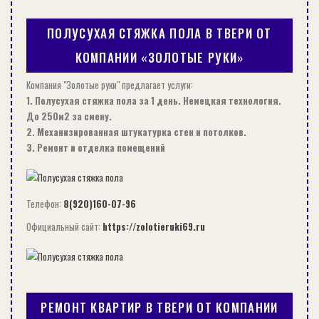
устройства лестницы имеет небольшую
ПОЛУСУХАЯ СТЯЖКА ПОЛА В ТВЕРИ ОТ
площадь. По этой причине крайне важно
продумать вопрос безопасности. Материал
КОМПАНИИ «ЗОЛОТЫЕ РУКИ»
лестницы, будь то дерево или металл, нужно
Компания "Золотые руки" предлагает услуги:
обработать так, чтобы он не скользил, во
1. Полусухая стяжка пола за 1 день. Немецкая технология.
избежание травм.
До 250м2 за смену.
2. Механизированная штукатурка стен и потолков.
К содержанию ↑
3. Ремонт и отделка помещений
Маршевая лестница на
мансарду
Телефон:
8(920)160-07-96
Официальный сайт:
https://zolotieruki69.ru
Этот вариант лестниц наиболее распространен
из всего изобилия вариантов мансардных
лестниц. Соорудить маршевую лестницу
собственными руками — вполне реализуемая
РЕМОНТ КВАРТИР В ТВЕРИ ОТ КОМПАНИИ
задача. Ее дизайн можно украсить точеными