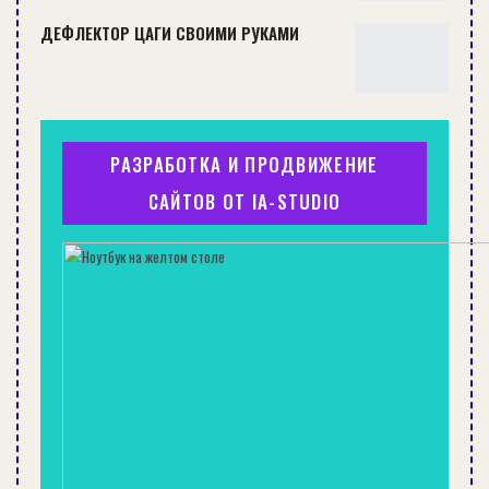
стороны, торец ступени не будет виден.
ДЕФЛЕКТОР ЦАГИ СВОИМИ РУКАМИ
Еще один вариант лестниц для мансард –
на больцах. Они достаточно удобны в
использовании. Появились лет сто назад.
Ступени нужно соединить между собой
РАЗРАБОТКА И ПРОДВИЖЕНИЕ
болтами. Одна сторона ступени крепится к
стене, вторая — к предварительно
САЙТОВ ОТ IA-STUDIO
установленным штырям.
К содержанию ↑
Технология монтажа
деревянной лестницы
В этом видео профессиональный мастер
устанавливает лестницу на мансарду и
параллельно рассказывает все тонкости своей