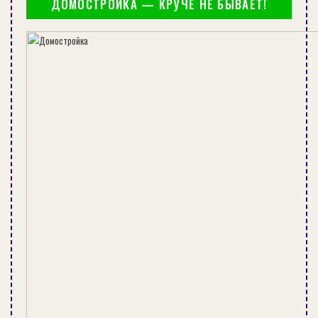
ДОМОСТРОЙКА — КРУЧЕ НЕ БЫВАЕТ!
3 ВАРИАНТА ОТДЕЛКИ ДЕРЕВЯННОЙ ВХОДНОЙ ДВЕРИ С
ПОМОЩЬЮ КРАСКИ
Необходимо, в первую очередь, выделить
место, и разобраться, как сделать такую
лестницу.
Определитесь, какая будет ширина лестницы,
сделайте ее чертеж или хотя бы эскиз, решите,
какие части лестницы вам нужно будет сделать,
посчитайте их размеры и количество, решите,
какие понадобятся металлические детали.
Заранее подготовьте необходимые