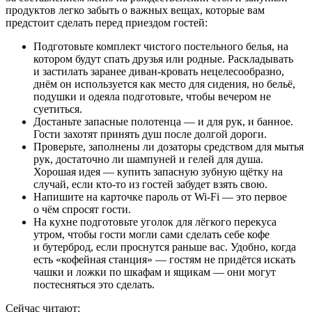
продуктов легко забыть о важных вещах, которые вам
предстоит сделать перед приездом гостей:
Подготовьте комплект чистого постельного белья, на
котором будут спать друзья или родные. Раскладывать
и застилать заранее диван-кровать нецелесообразно,
днём он используется как место для сидения, но бельё,
подушки и одеяла подготовьте, чтобы вечером не
суетиться.
Достаньте запасные полотенца — и для рук, и банное.
Гости захотят принять душ после долгой дороги.
Проверьте, заполнены ли дозаторы средством для мытья
рук, достаточно ли шампуней и гелей для душа.
Хорошая идея — купить запасную зубную щётку на
случай, если кто-то из гостей забудет взять свою.
Напишите на карточке пароль от Wi-Fi — это первое
о чём спросят гости.
На кухне подготовьте уголок для лёгкого перекуса
утром, чтобы гости могли сами сделать себе кофе
и бутерброд, если проснутся раньше вас. Удобно, когда
есть «кофейная станция» — гостям не придётся искать
чашки и ложки по шкафам и ящикам — они могут
постесняться это сделать.
Сейчас читают: