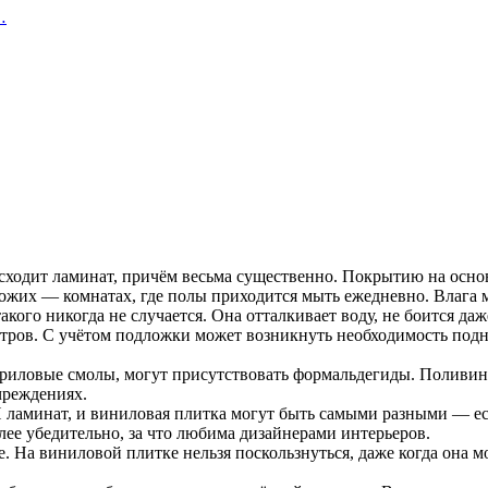
…
сходит ламинат, причём весьма существенно. Покрытию на осно
ихожих — комнатах, где полы приходится мыть ежедневно. Влага
кого никогда не случается. Она отталкивает воду, не боится даж
етров. С учётом подложки может возникнуть необходимость под
акриловые смолы, могут присутствовать формальдегиды. Поливи
чреждениях.
И ламинат, и виниловая плитка могут быть самыми разными — е
лее убедительно, за что любима дизайнерами интерьеров.
е. На виниловой плитке нельзя поскользнуться, даже когда она 