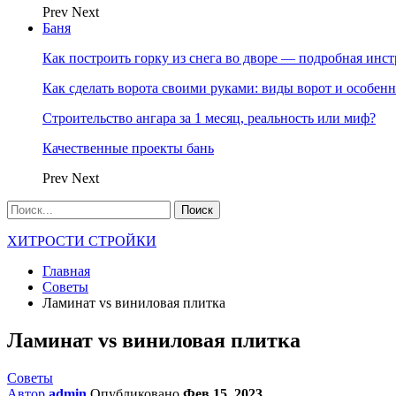
Prev
Next
Баня
Как построить горку из снега во дворе — подробная инс
Как сделать ворота своими руками: виды ворот и особен
Строительство ангара за 1 месяц, реальность или миф?
Качественные проекты бань
Prev
Next
ХИТРОСТИ СТРОЙКИ
Главная
Советы
Ламинат vs виниловая плитка
Ламинат vs виниловая плитка
Советы
Автор
admin
Опубликовано
Фев 15, 2023