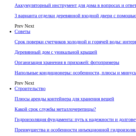
Аккумуляторный инструмент для дома в вопросах и отве
3 варианта отделки деревянной входной двери с помощь
Prev
Next
Советы
Срок поверки счетчиков холодной и горячей воды: инте
Деревянный дом с уникальной крышей
Организация хранения в прихожей: фотопримеры
Напольные кондиционеры: особенности, плюсы и минус
Prev
Next
Строительство
Плюсы аренды контейнера для хранения вещей
Какой срок службы металлочерепицы?
Гидроизоляция фундамента: путь к надежности и долгове
Преимущества и особенности инъекционной гидроизоля