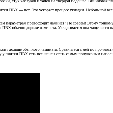
баки, стук каблуков и тапок на твёрдой подошве. Виниловая пл
литки ПВХ — нет. Это ускоряет процесс укладки. Небольшой ве
 всем параметрам превосходит ламинат? Не совсем! Этому тонко
а ПВХ обычно дороже ламината. Укладывается она чаще всего на
ужит дольше обычного ламината. Сравниться с ней по прочност
ому у плитки ПВХ есть все шансы стать самым популярным напо