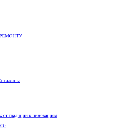
 РЕМОНТУ
ой хижины
: от традиций к инновациям
ки»