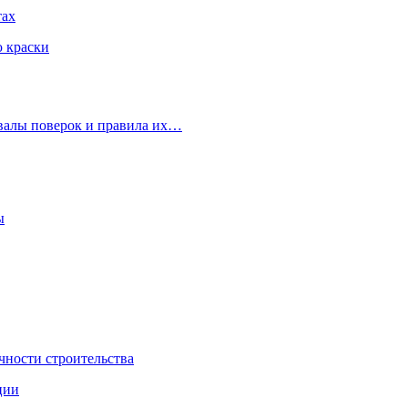
тах
ю краски
рвалы поверок и правила их…
ы
чности строительства
ции