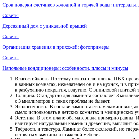
Срок поверки счетчиков холодной и горячей воды: интервалы
Советы
Деревянный дом с уникальной крышей
Советы
Организация хранения в прихожей: фотопримеры
Советы
Напольные кондиционеры: особенности, плюсы и минусы
Влагостойкость. По этому показателю плитка ПВХ прево
в ванных комнатах, нежелателен он и на кухнях, и в пр
к разбуханию покрытия, вздутию. С виниловой плиткой та
Толщина. Стандартно для ламината составляет 8 миллим
с 3 миллиметров и таких проблем не бывает.
Экологичность. В составе ламината есть меламиновые, 
смело использовать в детских комнатах и медицинских у
Эстетика. В этом плане оба материала примерно равны. 
имитирует натуральный камень и древесину, выглядит бо
Твёрдость и текстура. Ламинат более скользкий, но твёрж
оставаться вмятины от тяжёлой мебели.