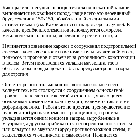
Как правило, несущие перекрытия для односкатной крыши
выполняется из хвойных пород, чаще всего это деревянный
брус, сечением 150х150, обработанный специальными
антисептиками (см. Какой антисептик для дерева лучше). В
качестве крепёжных элементов используются саморезы,
металлические пластины, деревянные рейки и гвозди.
Начинается возведение каркаса с сооружения подстропильной
системы, которая состоит из вспомогательных деталей: стоек,
подкосов и прогонов и отвечает за устойчивость конструкции
в целом. Затем производится укладки мауэрлата, где в
обязательном порядке должны быть предусмотрены зазоры
для стропил.
Остаётся решить только вопрос, который больше всего
волнует тех, кто столкнулся с сооружением односкатной
кровли — как сделать так, чтобы стропила, являющиеся
основными элементами конструкции, надёжно стояли и не
деформировались. Работа это не простая, преимущественно
ручная и требующая времени. Традиционно, стропила
укладываются одним концом в зазоры, вырубленные в
мауэрлате, а другим прибиваются непосредственно к стенам
или кладутся на мауэрлат (брус) противоположной стены, и
закрепляются угольниками и саморезами. Начинается