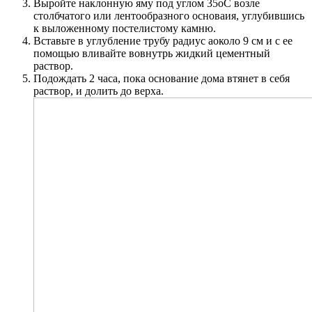
Выройте наклонную яму под углом 35оС возле
столбчатого или лентообразного основаия, углубившись
к выложенному постелистому камню.
Вставьте в углубление трубу радиус аоколо 9 см и с ее
помощью вливайте вовнутрь жидкий цементный
раствор.
Подождать 2 часа, пока основание дома втянет в себя
раствор, и долить до верха.