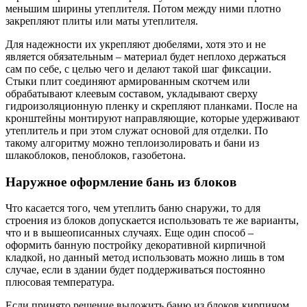
меньшим ширины утеплителя. Потом между ними плотно
закрепляют плиты или маты утеплителя.
Для надежности их укрепляют дюбелями, хотя это и не
является обязательным – материал будет неплохо держаться
сам по себе, с целью чего и делают такой шаг фиксации.
Стыки плит соединяют армированным скотчем или
обрабатывают клеевым составом, укладывают сверху
гидроизоляционную пленку и скрепляют планками. После на
кронштейны монтируют направляющие, которые удерживают
утеплитель и при этом служат основой для отделки. По
такому алгоритму можно теплоизолировать и бани из
шлакоблоков, пеноблоков, газобетона.
Наружное оформление бань из блоков
Что касается того, чем утеплить баню снаружи, то для
строения из блоков допускается использовать те же варианты,
что и в вышеописанных случаях. Еще один способ –
оформить банную постройку декоративной кирпичной
кладкой, но данный метод использовать можно лишь в том
случае, если в здании будет поддерживаться постоянно
плюсовая температура.
Если принято решение выложить баню из блоков кирпичом,