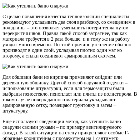
С целью повышения качества теплоизоляции специалисты
рекомендуют укладывать два слоя вразбежку, со смещением в
пол длины – это позволяет уменьшить потери тепла путем
перекрытия швов. Правда такой способ затратнее, так как
материала требуется в 2 раза больше, и к тому же на работу
уходит много времени. По этой причине утепление обычно
производят в один слой, укладывая плотно один мат ко
второму, а стыки соединяют армированным скотчем.
Для обшивки бани из кирпича применяют сайдинг или
деревянную обшивку. Другой способ наружной отделки –
использование штукатурки, если для термозащиты были
выбраны пеностекло, пенопласт или плиты из полистирола. В
таком случае поверх данного материала укладывают
армированную сетку, помещают грунтовку и затем –
штукатурку.
Еще используют следующий метод, как утеплить баню
снаружи своими руками – по примеру вентилируемого
фасада. В такой ситуации на стену прикрепляют особые Г-
образные кронштейны с промежутком на 1 сантиметр