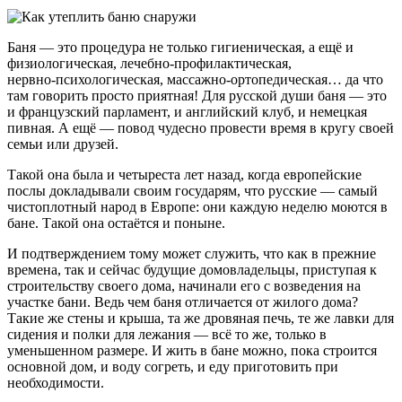
Баня — это процедура не только гигиеническая, а ещё и
физиологическая, лечебно‑профилактическая,
нервно‑психологическая, массажно‑ортопедическая… да что
там говорить просто приятная! Для русской души баня — это
и французский парламент, и английский клуб, и немецкая
пивная. А ещё — повод чудесно провести время в кругу своей
семьи или друзей.
Такой она была и четыреста лет назад, когда европейские
послы докладывали своим государям, что русские — самый
чистоплотный народ в Европе: они каждую неделю моются в
бане. Такой она остаётся и поныне.
И подтверждением тому может служить, что как в прежние
времена, так и сейчас будущие домовладельцы, приступая к
строительству своего дома, начинали его с возведения на
участке бани. Ведь чем баня отличается от жилого дома?
Такие же стены и крыша, та же дровяная печь, те же лавки для
сидения и полки для лежания — всё то же, только в
уменьшенном размере. И жить в бане можно, пока строится
основной дом, и воду согреть, и еду приготовить при
необходимости.