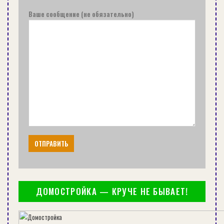
натягиваем леску между ними;
Ваше сообщение (не обязательно)
кладём по этой же полосе небольшие кучки
раствора;
тщательно прижимаем рейки к раствору;
регулируем их в соответствии с леской;
ждём высыхания;
заливаем раствором направляющие.
Установка профилей для работ с гипсокартоном
Вкручиваем саморезы в дюбели на
расстоянии 40 см друг от друга по нулевому
уровню;
ДОМОСТРОЙКА — КРУЧЕ НЕ БЫВАЕТ!
ввинчиваем саморезы в дюбели на 50% своей
длины;
натягиваем шнур, леску или нить между