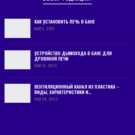
удобнее, чем с деревянными элементами.
Установка маяков
КАК УСТАНОВИТЬ ПЕЧЬ В БАНЕ
МАЙ 5, 2019
Первый из маяков устанавливают таким
образом, чтобы он перекрывал выступающую
точку на полу.
УСТРОЙСТВО ДЫМОХОДА В БАНЕ ДЛЯ
ДРОВЯНОЙ ПЕЧИ
ЯНВ 16, 2023
Существует определенная последовательность
ВЕНТИЛЯЦИОННЫЙ КАНАЛ ИЗ ПЛАСТИКА –
действий, как выставить маяки для стяжки пола:
ВИДЫ, ХАРАКТЕРИСТИКИ И…
НОЯ 28, 2022
При помощи перфоратора в бетонном
основании (со стороны входной двери в
комнату) на линии крайнего из маячков
делают углубление диаметром 6-10