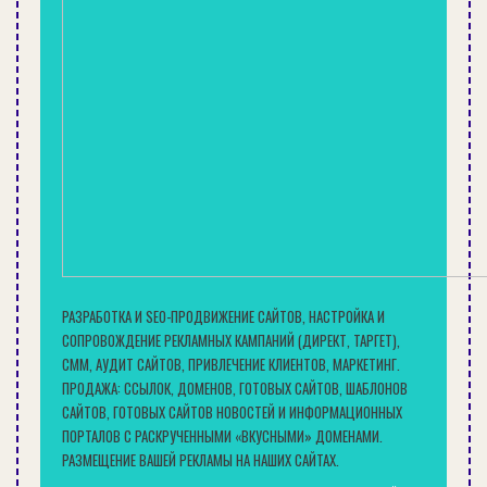
Отступаем от пола метр вверх;
ставим начальную метку (точку);
проставляем ориентиры на каждой стене;
соединяем точки по всему периметру, то есть
рисуем линию – это базовая полоса;
отступаем от линии, которую только что
начертили, метр вниз;
ставим точки по всему периметру;
соединяем метки, нарисовав линию
РАЗРАБОТКА И SEO-ПРОДВИЖЕНИЕ САЙТОВ, НАСТРОЙКА И
(параллельно предыдущей) – это нулевой
СОПРОВОЖДЕНИЕ РЕКЛАМНЫХ КАМПАНИЙ (ДИРЕКТ, ТАРГЕТ),
уровень;
СММ, АУДИТ САЙТОВ, ПРИВЛЕЧЕНИЕ КЛИЕНТОВ, МАРКЕТИНГ.
задаём нужную толщину стяжки – отступаем
ПРОДАЖА: ССЫЛОК, ДОМЕНОВ, ГОТОВЫХ САЙТОВ, ШАБЛОНОВ
вверх от нулевого уровня 3 см и наносим новую
САЙТОВ, ГОТОВЫХ САЙТОВ НОВОСТЕЙ И ИНФОРМАЦИОННЫХ
ПОРТАЛОВ С РАСКРУЧЕННЫМИ «ВКУСНЫМИ» ДОМЕНАМИ.
линию;
РАЗМЕЩЕНИЕ ВАШЕЙ РЕКЛАМЫ НА НАШИХ САЙТАХ.
по третьей полосе выставляем маяки.