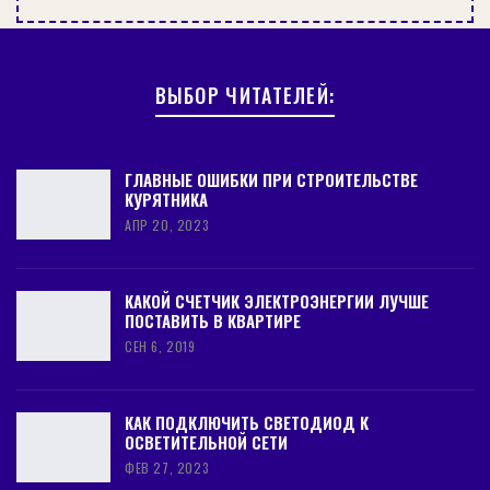
Это можно сделать при помощи несложных
расчетов:
ВЫБОР ЧИТАТЕЛЕЙ:
Например, между крайними из линий
промежуток составляет 655 сантиметров.
ГЛАВНЫЕ ОШИБКИ ПРИ СТРОИТЕЛЬСТВЕ
При этом они должны отступать от стен 40
КУРЯТНИКА
-70 сантиметров. Если длина правила равна
АПР 20, 2023
150 сантиметров, с учетом необходимости
соблюдать 15-сантиметровый запас с
КАКОЙ СЧЕТЧИК ЭЛЕКТРОЭНЕРГИИ ЛУЧШЕ
каждой из сторон, направляющие нужно
ПОСТАВИТЬ В КВАРТИРЕ
монтировать на расстоянии около 100
СЕН 6, 2019
сантиметров друг от друга.
В данном случае промежуток между
КАК ПОДКЛЮЧИТЬ СВЕТОДИОД К
крайними маяками будет равен 385
ОСВЕТИТЕЛЬНОЙ СЕТИ
сантиметров согласно следующему расчету
ФЕВ 27, 2023
– 65- (135х2)= 385.