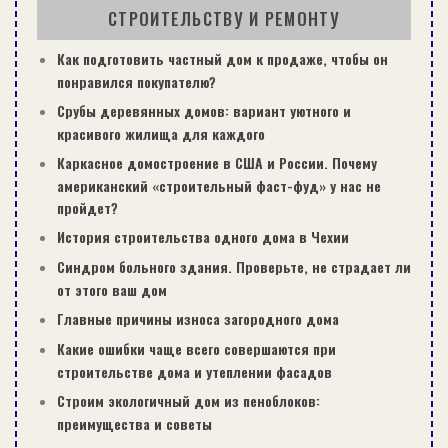
СТРОИТЕЛЬСТВУ И РЕМОНТУ
Через самую высокую отметку
прочерчивают нулевой уровень. Потом
Как подготовить частный дом к продаже, чтобы он
приподнимают его на 3 сантиметра. В
понравился покупателю?
результате во всех точках высота стяжки
Срубы деревянных домов: вариант уютного и
составит минимум 3 сантиметра.
красивого жилища для каждого
Поскольку самая высокая из точек может
Каркасное домостроение в США и России. Почему
располагаться в центре помещения, лучше
американский «строительный фаст-фуд» у нас не
пройдет?
это проверить. С этой целью по всей
История строительства одного дома в Чехии
ширине комнаты следует растянуть
малярный шнур и перемещать по всей его
Синдром больного здания. Проверьте, не страдает ли
от этого ваш дом
протяженности. При обнаружении новой
нулевой точки, необходимо провести
Главные причины износа загородного дома
другой нулевой уровень. В том случае,
Какие ошибки чаще всего совершаются при
строительстве дома и утеплении фасадов
когда выступает небольшой участок
поверхности основания, можно просто
Строим экологичный дом из пеноблоков:
преимущества и советы
удалить его при помощи молотка и зубила,