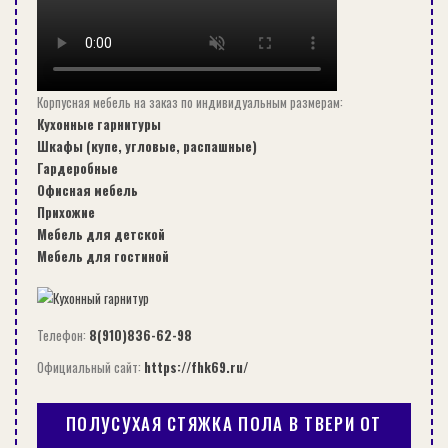
Древесные рейки;
металлические конструкции для
оштукатуривания;
металлические направляющие,
Корпусная мебель на заказ по индивидуальным размерам:
предназначающиеся для работ по
Кухонные гарнитуры
гипсокартону;
Шкафы (купе, угловые, распашные)
стальные трубы;
Гардеробные
Офисная мебель
горки (кучки) из строительной смеси;
Прихожие
растворные выравниватели.
Мебель для детской
Каждый вид направляющих имеет массу
Мебель для гостиной
достоинств, ну, и, конечно же, ряд
незначительных недостатков.
Телефон:
8(910)836-62-98
Официальный сайт:
https://fhk69.ru/
Древесные конструкции
ПОЛУСУХАЯ СТЯЖКА ПОЛА В ТВЕРИ ОТ
Деревянные маяки для выравнивания пола