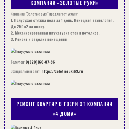
КОМПАНИИ «ЗОЛОТЫЕ РУКИ»
используют редко, так как уровень не всегда
точный. Почему их тогда применяют? Из-за
Компания "Золотые руки" предлагает услуги:
приемлемой цены и возможности
1. Полусухая стяжка пола за 1 день. Немецкая технология.
До 250м2 за смену.
формирования любой толщины слоя.
2. Механизированная штукатурка стен и потолков.
Используются чаще всего при сухой стяжке.
3. Ремонт и отделка помещений
Штукатурные металлические рейки
Металлические изделия для работы с
Телефон:
8(920)160-07-96
гипсокартоном
Официальный сайт:
https://zolotieruki69.ru
Маяки под стяжку из металла (Т и П-образного
профиля) очень востребованы, поскольку
дешёвые и простые в монтаже. Однако толщина
РЕМОНТ КВАРТИР В ТВЕРИ ОТ КОМПАНИИ
слоя строго фиксируется устройством – не
более 30 или 60 мм (в зависимости от размера
«4 ДОМА»
профиля). Применяются при цементной и сухой
стяжке (засыпке).