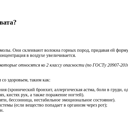
олы. Они склеивают волокна горных пород, придавая ей форму.
концентрация в воздухе увеличивается.
 которые относятся ко 2 классу опасности (по ГОСТу 20907-20
со здоровьем, таким как:
ия (хронический бронхит, аллергическая астма, боли в груди, о
х, кистях рук, а также поражение ногтей).
ти, бессонница, нестабильное эмоциональное состояние).
темы (если вещество попадает в организм через рот);
н.