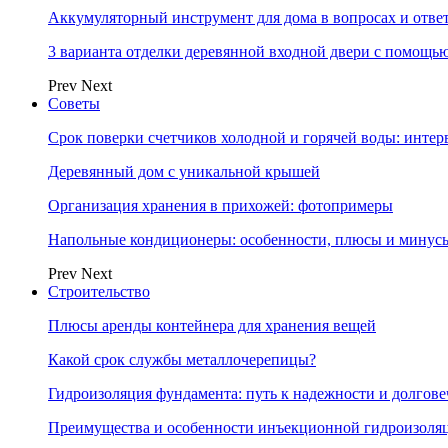
Аккумуляторный инструмент для дома в вопросах и отве
3 варианта отделки деревянной входной двери с помощь
Prev
Next
Советы
Срок поверки счетчиков холодной и горячей воды: инте
Деревянный дом с уникальной крышей
Организация хранения в прихожей: фотопримеры
Напольные кондиционеры: особенности, плюсы и минус
Prev
Next
Строительство
Плюсы аренды контейнера для хранения вещей
Какой срок службы металлочерепицы?
Гидроизоляция фундамента: путь к надежности и долгове
Преимущества и особенности инъекционной гидроизоля