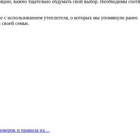
оляции, важно тщательно обдумать свой выбор. Необходимы соо
ные с использованием утеплителя, о которых мы упомянули ране
 своей семьи.
 поверок и правила их…