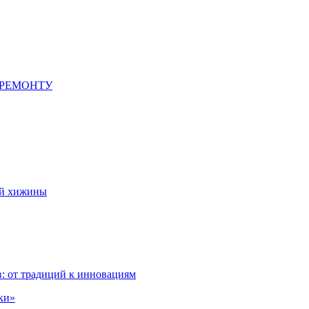
 РЕМОНТУ
ой хижины
: от традиций к инновациям
ки»