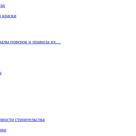
тах
ю краски
рвалы поверок и правила их…
ы
чности строительства
ции