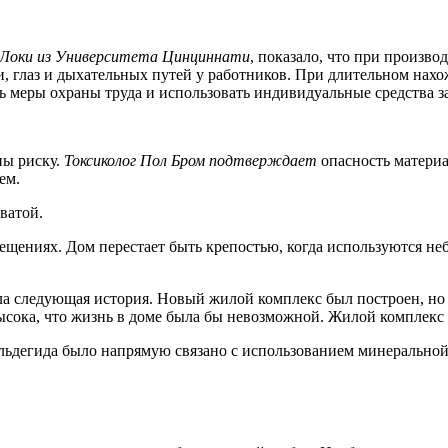
 Локи из Университета Цинциннати
, показало, что при произв
, глаз и дыхательных путей у работников. При длительном нах
ть меры охраны труда и использовать индивидуальные средства 
ны риску.
Токсиколог Пол Бром подтверждает
опасность материа
ем.
ватой.
ещениях. Дом перестает быть крепостью, когда используются не
ла следующая история. Новый жилой комплекс был построен, но
ысока, что жизнь в доме была бы невозможной. Жилой комплекс 
ьдегида было напрямую связано с использованием минеральной 