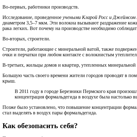
Во-первых, работники производств.
Исследование, проведенное
учеными Кларой Росс и Джеймсом
диаметром 3,5–7 мкм. Эти волокна вызывают раздражение кожи
рака легких. Вот почему на производстве необходимо соблюда
Во-вторых, строители.
Строители, работающие с минеральной ватой, также подверже
очки и перчатки при любом контакте с волокнистым утеплител
В-третьих, жильцы домов и квартир, утепленных минеральной 
Большую часть своего времени жители городов проводят в пом
крыш.
В 2011 году в городе Березники Пермского края произош
концентрация формальдегида в воздухе была настолько в
Позже было установлено, что повышение концентрации формал
стал выделять в воздух пары формальдегида.
Как обезопасить себя?