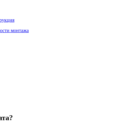
трукция
ности монтажа
ата?