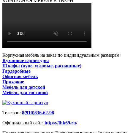
КОРПУСНАЯ МЕБЕЛЬ В ТВЕРИ
Корпусная мебель на заказ по индивидуальным размерам:
Кухонные гарнитуры
Шкафы (купе, угловые, распашные)
Гардеробные
Офисная мебель
Прихожие
Мебель для детской
Мебель для гостиной
Телефон:
8(910)836-62-98
Официальный сайт:
https://fhk69.ru/
Полусухая стяжка пола в Твери от компании «Золотые руки»