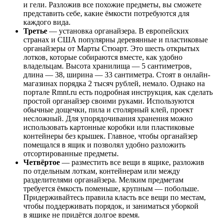
и гели. Разложив все похожие предметы, вы сможете
представить себе, какие ёмкости потребуются для
каждого вида.
Третье
— установка органайзера. В европейских
странах и США популярны деревянные и пластиковые
органайзеры от Марты Стюарт. Это шесть открытых
лотков, которые собираются вместе, как удобно
владельцам. Высота хранилища — 5 сантиметров,
длина — 38, ширина — 33 сантиметра. Стоят в онлайн-
магазинах порядка 2 тысяч рублей, немало. Однако на
портале Rmnt.ru есть подробная инструкция, как сделать
простой органайзер своими руками. Используются
обычные дощечки, пила и столярный клей, проект
несложный. Для упорядочивания хранения можно
использовать картонные коробки или пластиковые
контейнеры без крышек. Главное, чтобы органайзер
помещался в ящик и позволял удобно разложить
отсортированные предметы.
Четвёртое
— разместить все вещи в ящике, разложив
по отдельным лоткам, контейнерам или между
разделителями органайзера. Мелким предметам
требуется ёмкость поменьше, крупным — побольше.
Придерживайтесь правила класть все вещи по местам,
чтобы поддерживать порядок, и заниматься уборкой
в ящике не придётся долгое время.