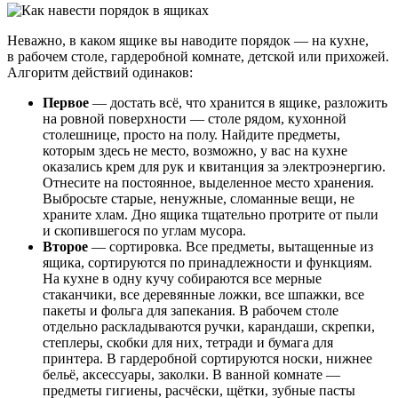
Неважно, в каком ящике вы наводите порядок — на кухне,
в рабочем столе, гардеробной комнате, детской или прихожей.
Алгоритм действий одинаков:
Первое
— достать всё, что хранится в ящике, разложить
на ровной поверхности — столе рядом, кухонной
столешнице, просто на полу. Найдите предметы,
которым здесь не место, возможно, у вас на кухне
оказались крем для рук и квитанция за электроэнергию.
Отнесите на постоянное, выделенное место хранения.
Выбросьте старые, ненужные, сломанные вещи, не
храните хлам. Дно ящика тщательно протрите от пыли
и скопившегося по углам мусора.
Второе
— сортировка. Все предметы, вытащенные из
ящика, сортируются по принадлежности и функциям.
На кухне в одну кучу собираются все мерные
стаканчики, все деревянные ложки, все шпажки, все
пакеты и фольга для запекания. В рабочем столе
отдельно раскладываются ручки, карандаши, скрепки,
степлеры, скобки для них, тетради и бумага для
принтера. В гардеробной сортируются носки, нижнее
бельё, аксессуары, заколки. В ванной комнате —
предметы гигиены, расчёски, щётки, зубные пасты