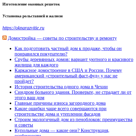
Изготовление оконных решеток
Установка рольставней и жалюзи
https://oknarazvitie.ru
Домостройка — советы по строительству и ремонту
Как подготовить частный дом к продаже, чтобы он
понравился покупателю?
Срубы деревянных домов: вариант уютного и красивого
жилища для каждого
Каркасное домостроение в США и России. Почему
американский «строительный фаст-фуд» у нас не
пройдет?
История строительства одного дома в Чехии
Синдром больного здания. Проверьте, не страдает ли от
этого ваш дом
Главные причины износа загородного дома
Какие ошибки чаще всего совершаются при
строительстве дома и утеплении фасадов
Строим экологичный дом из пеноблоков: преимущества
и советы
Купольные дома — какие они? Конструкция,
особенности