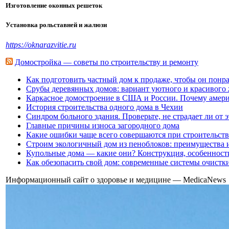
Изготовление оконных решеток
Установка рольставней и жалюзи
https://oknarazvitie.ru
Домостройка — советы по строительству и ремонту
Как подготовить частный дом к продаже, чтобы он понр
Срубы деревянных домов: вариант уютного и красивого
Каркасное домостроение в США и России. Почему амери
История строительства одного дома в Чехии
Синдром больного здания. Проверьте, не страдает ли от 
Главные причины износа загородного дома
Какие ошибки чаще всего совершаются при строительств
Строим экологичный дом из пеноблоков: преимущества 
Купольные дома — какие они? Конструкция, особенност
Как обезопасить свой дом: современные системы очистк
Информационный сайт о здоровье и медицине — MedicaNews