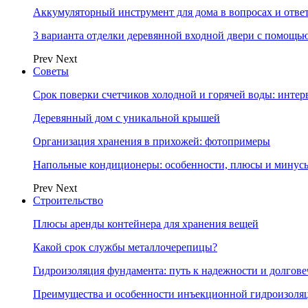
Аккумуляторный инструмент для дома в вопросах и отве
3 варианта отделки деревянной входной двери с помощь
Prev
Next
Советы
Срок поверки счетчиков холодной и горячей воды: инте
Деревянный дом с уникальной крышей
Организация хранения в прихожей: фотопримеры
Напольные кондиционеры: особенности, плюсы и минус
Prev
Next
Строительство
Плюсы аренды контейнера для хранения вещей
Какой срок службы металлочерепицы?
Гидроизоляция фундамента: путь к надежности и долгове
Преимущества и особенности инъекционной гидроизоля