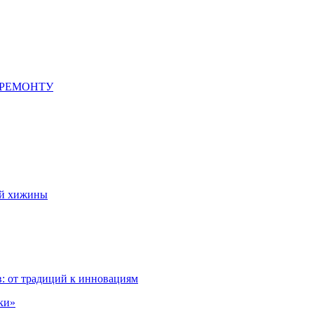
 РЕМОНТУ
ой хижины
: от традиций к инновациям
ки»