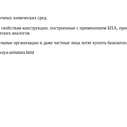
ичных химических сред.
м свойствам конструкции, построенные с применением БПА, при
еских аналогов.
ьные организации и даже частные лица хотят купить базальтопл
ovaya-armatura.html