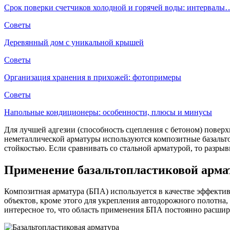
Срок поверки счетчиков холодной и горячей воды: интервалы
Советы
Деревянный дом с уникальной крышей
Советы
Организация хранения в прихожей: фотопримеры
Советы
Напольные кондиционеры: особенности, плюсы и минусы
Для лучшей адгезии (способность сцепления с бетоном) поверх
неметаллической арматуры используются композитные базальто
стойкостью. Если сравнивать со стальной арматурой, то разрыв
Применение базальтопластиковой арм
Композитная арматура (БПА) используется в качестве эффектив
объектов, кроме этого для укрепления автодорожного полотна,
интересное то, что область применения БПА постоянно расширя