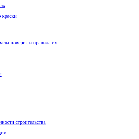
тах
ю краски
рвалы поверок и правила их…
ы
чности строительства
ции