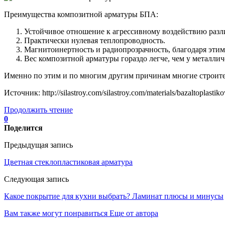
Преимущества композитной арматуры БПА:
Устойчивое отношение к агрессивному воздействию разл
Практически нулевая теплопроводность.
Магнитоинертность и радиопрозрачность, благодаря эти
Вес композитной арматуры гораздо легче, чем у металлич
Именно по этим и по многим другим причинам многие строител
Источник: http://silastroy.com/silastroy.com/materials/bazaltoplastik
Продолжить чтение
0
Поделится
Предыдущая запись
Цветная стеклопластиковая арматура
Следующая запись
Какое покрытие для кухни выбрать? Ламинат плюсы и минусы
Вам также могут понравиться
Еще от автора