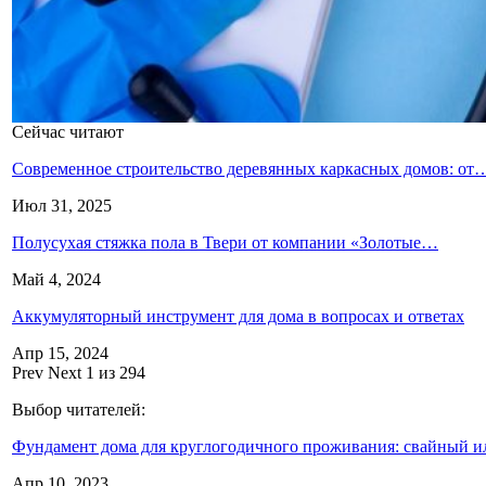
Сейчас читают
Современное строительство деревянных каркасных домов: от
Июл 31, 2025
Полусухая стяжка пола в Твери от компании «Золотые…
Май 4, 2024
Аккумуляторный инструмент для дома в вопросах и ответах
Апр 15, 2024
Prev
Next
1 из 294
Выбор читателей:
Фундамент дома для круглогодичного проживания: свайный 
Апр 10, 2023