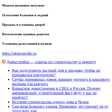
Монтаж натяжных потолков
Остекление балконов и лоджий
Продажа и установка дверей
Изготовление оконных решеток
Установка рольставней и жалюзи
https://oknarazvitie.ru
Домостройка — советы по строительству и ремонту
Как подготовить частный дом к продаже, чтобы он
понравился покупателю?
Срубы деревянных домов: вариант уютного и красивого
жилища для каждого
Каркасное домостроение в США и России. Почему
американский «строительный фаст-фуд» у нас не
пройдет?
История строительства одного дома в Чехии
Синдром больного здания. Проверьте, не страдает ли от
этого ваш дом