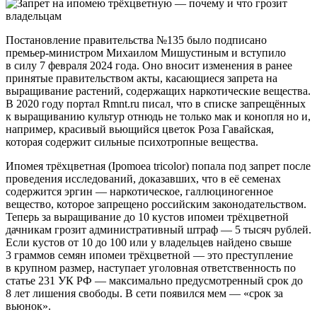
Постановление правительства №135 было подписано
премьер-министром Михаилом Мишустиным и вступило
в силу 7 февраля 2024 года. Оно вносит изменения в ранее
принятые правительством акты, касающиеся запрета на
выращивание растений, содержащих наркотические вещества.
В 2020 году портал Rmnt.ru писал, что в списке запрещённых
к выращиванию культур отнюдь не только мак и конопля но и,
например, красивый вьющийся цветок Роза Гавайская,
которая содержит сильные психотропные вещества.
Ипомея трёхцветная (Ipomoea tricolor) попала под запрет после
проведения исследований, доказавших, что в её семенах
содержится эргин — наркотическое, галлюциногенное
вещество, которое запрещено российским законодательством.
Теперь за выращивание до 10 кустов ипомеи трёхцветной
дачникам грозит административный штраф — 5 тысяч рублей.
Если кустов от 10 до 100 или у владельцев найдено свыше
3 граммов семян ипомеи трёхцветной — это преступление
в крупном размер, наступает уголовная ответственность по
статье 231 УК РФ — максимально предусмотренный срок до
8 лет лишения свободы. В сети появился мем — «срок за
вьюнок».