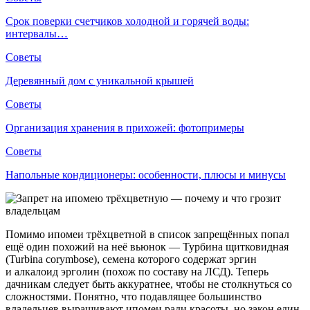
Срок поверки счетчиков холодной и горячей воды:
интервалы…
Советы
Деревянный дом с уникальной крышей
Советы
Организация хранения в прихожей: фотопримеры
Советы
Напольные кондиционеры: особенности, плюсы и минусы
Помимо ипомеи трёхцветной в список запрещённых попал
ещё один похожий на неё вьюнок — Турбина щитковидная
(Turbina corymbose), семена которого содержат эргин
и алкалоид эрголин (похож по составу на ЛСД). Теперь
дачникам следует быть аккуратнее, чтобы не столкнуться со
сложностями. Понятно, что подавлящее большинство
владельцев выращивают ипомеи ради красоты, но закон един