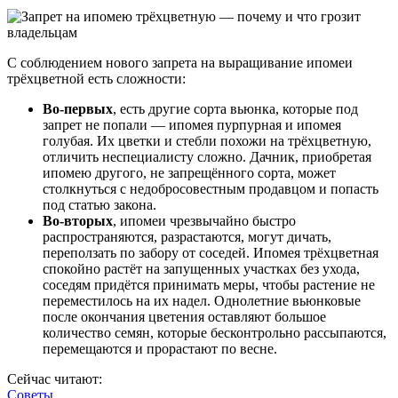
С соблюдением нового запрета на выращивание ипомеи
трёхцветной есть сложности:
Во-первых
, есть другие сорта вьюнка, которые под
запрет не попали — ипомея пурпурная и ипомея
голубая. Их цветки и стебли похожи на трёхцветную,
отличить неспециалисту сложно. Дачник, приобретая
ипомею другого, не запрещённого сорта, может
столкнуться с недобросовестным продавцом и попасть
под статью закона.
Во-вторых
, ипомеи чрезвычайно быстро
распространяются, разрастаются, могут дичать,
переползать по забору от соседей. Ипомея трёхцветная
спокойно растёт на запущенных участках без ухода,
соседям придётся принимать меры, чтобы растение не
переместилось на их надел. Однолетние вьюнковые
после окончания цветения оставляют большое
количество семян, которые бесконтрольно рассыпаются,
перемещаются и прорастают по весне.
Сейчас читают:
Советы