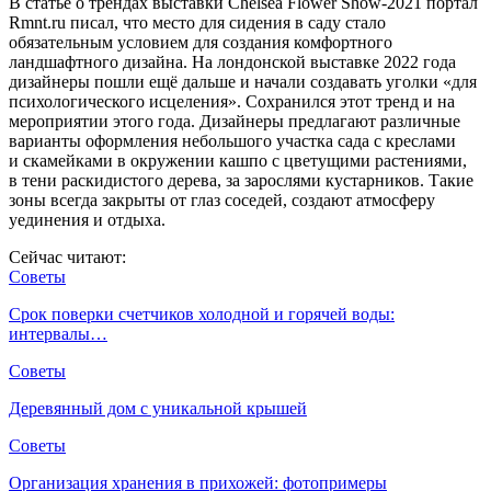
В статье о трендах выставки Chelsea Flower Show-2021 портал
Rmnt.ru писал, что место для сидения в саду стало
обязательным условием для создания комфортного
ландшафтного дизайна. На лондонской выставке 2022 года
дизайнеры пошли ещё дальше и начали создавать уголки «для
психологического исцеления». Сохранился этот тренд и на
мероприятии этого года. Дизайнеры предлагают различные
варианты оформления небольшого участка сада с креслами
и скамейками в окружении кашпо с цветущими растениями,
в тени раскидистого дерева, за зарослями кустарников. Такие
зоны всегда закрыты от глаз соседей, создают атмосферу
уединения и отдыха.
Сейчас читают:
Советы
Срок поверки счетчиков холодной и горячей воды:
интервалы…
Советы
Деревянный дом с уникальной крышей
Советы
Организация хранения в прихожей: фотопримеры