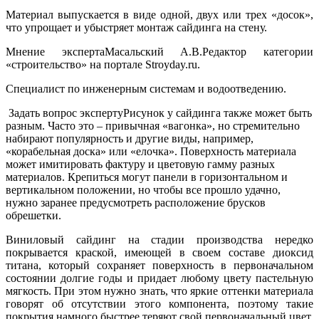
Материал выпускается в виде одной, двух или трех «досок»,
что упрощает и убыстряет монтаж сайдинга на стену.
Мнение экспертаМасальский А.В.Редактор категории
«строительство» на портале Stroyday.ru.
Специалист по инженерным системам и водоотведению.
Задать вопрос экспертуРисунок у сайдинга также может быть
разным. Часто это – привычная «вагонка», но стремительно
набирают популярность и другие виды, например,
«корабельная доска» или «елочка». Поверхность материала
может имитировать фактуру и цветовую гамму разных
материалов. Крепиться могут панели в горизонтальном и
вертикальном положении, но чтобы все прошло удачно,
нужно заранее предусмотреть расположение брусков
обрешетки.
Виниловый сайдинг на стадии производства нередко
покрывается краской, имеющей в своем составе диоксид
титана, который сохраняет поверхность в первоначальном
состоянии долгие годы и придает любому цвету пастельную
мягкость. При этом нужно знать, что яркие оттенки материала
говорят об отсутствии этого компонента, поэтому такие
покрытия намного быстрее теряют свой первоначальный цвет.