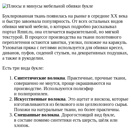
Буклированная ткань появилась на рынке в середине ХХ века
и быстро завоевала популярность. От всех остальных видов
обивки мягкой мебели, о которых подробно рассказывал
портал Rmnt.ru, она отличается выразительной, но мягкой
текстурой. В процессе производства на ткани полотняного
переплетения остаются завитки, узелки, похожие на каракуль.
Узловатая пряжа с петлями используется для обивки кресел,
диванов, пуфов, сидений стульев, на декоративных подушках,
а также в рукоделии.
Есть три вида букле:
Синтетические волокна
. Практичные, прочные ткани,
совершенно не мнутся, проще окрашиваются на
производстве. Используются полиэфир
и полипропилен.
Искусственные волокна
. Это ацетат и вискоза, которые
изготавливаются из белкового или целлюлозного сырья.
Похожи на натуральные ткани, но более практичны.
Смешанные волокна
. Дорогостоящий вид букле,
в составе помимо синтетики есть шерсть, шёлк или
хлопок.