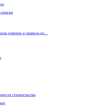
тах
ю краски
рвалы поверок и правила их…
ы
чности строительства
ции