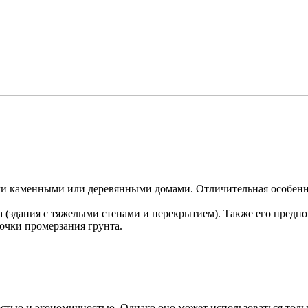
 каменными или деревянными домами. Отличительная особенност
а (здания с тяжелыми стенами и перекрытием). Также его пред
точки промерзания грунта.
остью и экономичностью. Однако оно может использоваться толь