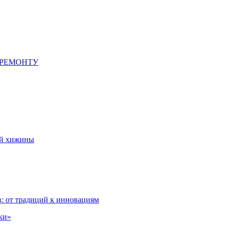
 РЕМОНТУ
ой хижины
: от традиций к инновациям
ки»