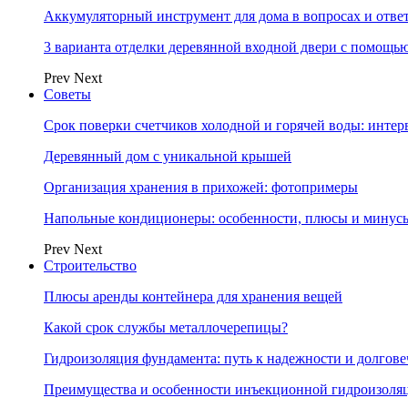
Аккумуляторный инструмент для дома в вопросах и отве
3 варианта отделки деревянной входной двери с помощь
Prev
Next
Советы
Срок поверки счетчиков холодной и горячей воды: инте
Деревянный дом с уникальной крышей
Организация хранения в прихожей: фотопримеры
Напольные кондиционеры: особенности, плюсы и минус
Prev
Next
Строительство
Плюсы аренды контейнера для хранения вещей
Какой срок службы металлочерепицы?
Гидроизоляция фундамента: путь к надежности и долгове
Преимущества и особенности инъекционной гидроизоля