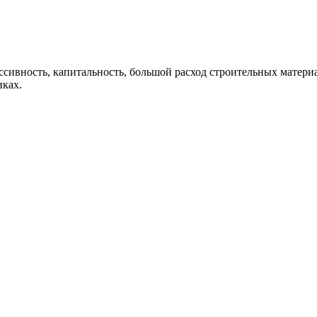
ссивность, капитальность, большой расход строительных материа
иках.