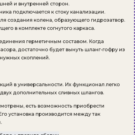
шней и внутренней сторон.
ика подключается к стоку канализации.
ля создания колена, образующего гидрозатвор.
его в комплекте согнутого каркаса.
соединения герметичным составом. Когда
асора, достаточно будет вынуть шланг-гофру из
енужных скоплений.
ций в универсальности. Их функционал легко
двух дополнительных сливных шлангов.
смотрены, есть возможность приобрести
Его установка производится между так
.