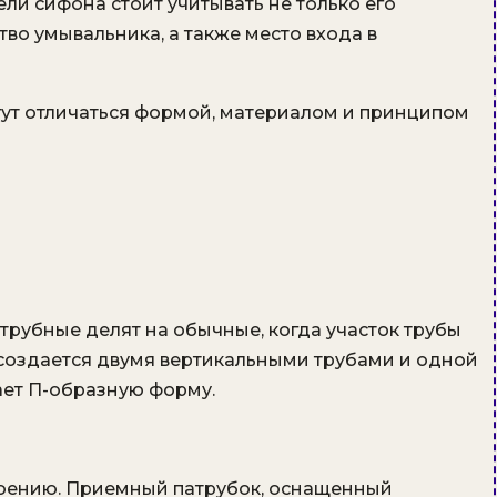
и сифона стоит учитывать не только его
тво умывальника, а также место входа в
гут отличаться формой, материалом и принципом
трубные делят на обычные, когда участок трубы
б создается двумя вертикальными трубами и одной
тает П-образную форму.
троению. Приемный патрубок, оснащенный