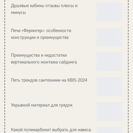
Душевые кабины отзывы плюсы и
минусы
Печи «Ферингер»: особенности
конструкции и преимущества
Творческий ретрит в гармонии с природным ландшафтом
Преимущества и недостатки
Конструкция оснащена электропроводкой и водопроводом.
вертикального монтажа сайдинга
IWI позволяет использовать его в сети и автономно.
Стоимость IWI зависит от конкретного оснащения,
выполненного по желанию клиента. Минимальная цена
Пять трендов сантехники на KBIS-2024
домика-гармошки составляет 8 тысяч долларов.
Жилой модуль — «гармошка» с гибкой компактной системой
Укрывной материал для грядок
Жилой модуль — «гармошка» с гибкой компактной системой
Жилой модуль — «гармошка» с гибкой компактной системой
Какой поликарбонат выбрать для навеса: