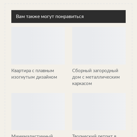
виде IWI занимает 2,4 квадратных метров и напоминает
обычный предмет мебели, похожий на большой шкаф.
Вам также могут понравиться
Жилой модуль — «гармошка» с гибкой компактной системой
Модуль состоит из двух деревянных частей, изготовленных на
станке ЧПУ. Цифровое производство с числовым
программным управлением дает возможность обеспечить
массовое производство продукта, а также простоту его сборки
и разборки. Так, например, все детали для проекта
изготавливаются в течение двух недель, а затем в течение двух
Квартира с плавным
Сборный загородный
дней собираются на месте.
изогнутым дизайном
дом с металлическим
каркасом
Жилой модуль — «гармошка» с гибкой компактной системой
Деревянные элементы IWI изготовлены из фанеры и
кипарисового бруса. Передний фасад выполнен в виде
двухстворчатой двери с двойным остеклением, которые
открываются наружу. Стеклянные двери пропускают дневной
свет и обеспечивают вид на склоны вулкана Пичинча. В
качестве тепло- и звукоизоляции используются пробковые и
Минималистичный
Творческий ретрит в