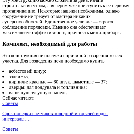
Эту конструкцию можно сложить за день: начать
строительство утром, а вечером уже приступить к ее первому
протапливанию. Некоторые навыки необходимы, однако
сооружение не требует от мастера никаких
суперспособностей. Единственное условие — строгое
соблюдение порядовки. Именно она обеспечивает
максимальную эффективность, прочность мини-прибора.
Комплект, необходимый для работы
Эта конструкция не послужит причиной разорения хозяев
участка. Для возведения печи необходимо купить:
асбестовый шнур;
задвижку;
кирпичи: красные — 60 штук, шамотные — 37;
дверцы: для поддувала и топливника;
варочную чугунную панель;
Сейчас читают:
Советы
Срок поверки счетчиков холодной и горячей воды:
интервалы…
Советы