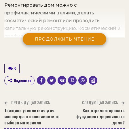
Ремонтировать дом можно с
профилактическими целями, делать
косметический ремонт или проводить
капитальную реконструкцию. Косметический и
профилактический ремонты проводят
ПРОДОЛЖИТЬ ЧТЕНИЕ
регулярно раз в три-пять лет, цена их не так
высока, как капитальной реконструкции.
Содержание статьи:
0
Порядок проведения реконструкции
Поделится
Реконструкция дома
Требуется такая реконструкция в том случае,
ПРЕДЫДУЩАЯ ЗАПИСЬ
СЛЕДУЮЩАЯ ЗАПИСЬ
если:
Толщина утеплителя для
Как отремонтировать
мансарды в зависимости от
фундамент деревянного
Стены начнут чрезмерно пропускать влагу.
выбора материала
дома?
Кровля придет в ветхое состояние.