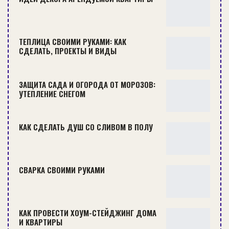
ТЕПЛИЦА СВОИМИ РУКАМИ: КАК
СДЕЛАТЬ, ПРОЕКТЫ И ВИДЫ
ЗАЩИТА САДА И ОГОРОДА ОТ МОРОЗОВ:
УТЕПЛЕНИЕ СНЕГОМ
Независимо от степени и глубины изменения
(порчи) объекта при проведении
КАК СДЕЛАТЬ ДУШ СО СЛИВОМ В ПОЛУ
реставрационно-строительных работ для
начала вам потребуется разработать эскиз
архитектурного проекта. Обычно, такие
СВАРКА СВОИМИ РУКАМИ
документы составляют архитекторы, которым
хозяин дома доступно излагает свои идеи,
представляет фото ремонтируемого объекта и
КАК ПРОВЕСТИ ХОУМ-СТЕЙДЖИНГ ДОМА
провозит к нему. Затем, по утвержденному
И КВАРТИРЫ
эскизу, составляют рабочий проект, подбирают