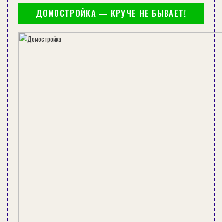
заливать новую, добавляя, при
ДОМОСТРОЙКА — КРУЧЕ НЕ БЫВАЕТ!
необходимости основание для
пристройки.
Если старый фундамент не требует замены, но
пол и нижние части стен отсыревают, то
целесообразнее устроить правильную
вентиляцию основания. Для этого в
определенных архитектором местах делают
вентиляционные отверстия.
Если стены дома перекосились, то необходимо
выявить причину перекоса и устранить ее.
После чего скорректировать и зафиксировать
бревна.
Замену гнилых венцов из бревен можно