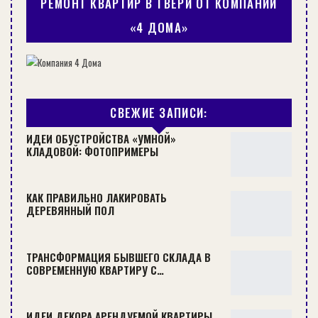
РЕМОНТ КВАРТИР В ТВЕРИ ОТ КОМПАНИИ
Такие работы могут предусматривать
«4 ДОМА»
изменение технических показателей, габаритов,
замену и усиление основных (несущих)
конструкций, крыши, возведение надстроек,
пристроек, разборку части строения,
СВЕЖИЕ ЗАПИСИ:
переоборудование помещений с наделением
ИДЕИ ОБУСТРОЙСТВА «УМНОЙ»
их другими функциями, строительство
КЛАДОВОЙ: ФОТОПРИМЕРЫ
инженерных конструкций и прочих
коммуникаций и т.п.
КАК ПРАВИЛЬНО ЛАКИРОВАТЬ
ДЕРЕВЯННЫЙ ПОЛ
ТРАНСФОРМАЦИЯ БЫВШЕГО СКЛАДА В
СОВРЕМЕННУЮ КВАРТИРУ С…
ИДЕИ ДЕКОРА АРЕНДУЕМОЙ КВАРТИРЫ