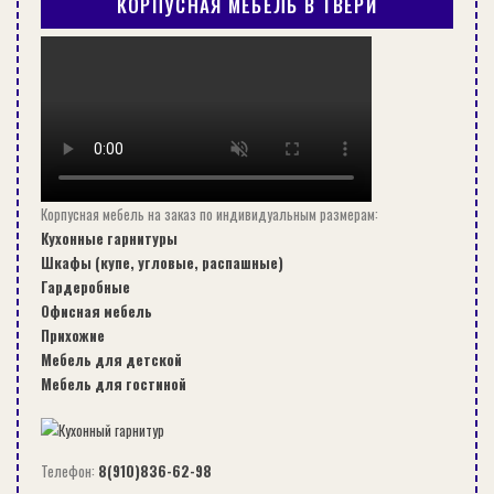
КОРПУСНАЯ МЕБЕЛЬ В ТВЕРИ
древесины, перед тем, как будет проведена
реконструкция старого деревянного дома,
нужно выполнить проектные работы.
Оглавление:
Порядок проведения
Корпусная мебель на заказ по индивидуальным размерам:
Кухонные гарнитуры
реконструкции
Шкафы (купе, угловые, распашные)
Гардеробные
Обычно под реконструкцией дома
Офисная мебель
подразумевают проведение работ, в результате
Прихожие
Мебель для детской
которых изменяются не только технико-
Мебель для гостиной
экономические показатели, но и, в общем,
происходит повышение эффективности
использования реконструируемого объекта.
Телефон:
8(910)836-62-98