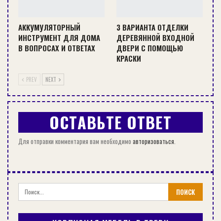
АККУМУЛЯТОРНЫЙ
3 ВАРИАНТА ОТДЕЛКИ
ИНСТРУМЕНТ ДЛЯ ДОМА
ДЕРЕВЯННОЙ ВХОДНОЙ
В ВОПРОСАХ И ОТВЕТАХ
ДВЕРИ С ПОМОЩЬЮ
КРАСКИ
PREV
NEXT
Все вышеперечисленные признаки требуют
ОСТАВЬТЕ ОТВЕТ
капитального ремонта всего строения, иначе
жить там будет небезопасно. Для того чтобы
Для отправки комментария вам необходимо
авторизоваться
.
определить состояние деревянного дома
можно использовать шило, нож (для
исследования верхних слоев бревен) и бур,
молоток или сверло (для того чтобы
проинспектировать внутреннее состояние
древесины). После определения состояния