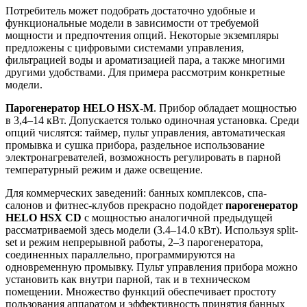
Потребитель может подобрать достаточно удобные и
функциональные модели в зависимости от требуемой
мощности и предпочтения опций. Некоторые экземпляры
предложены с цифровыми системами управления,
фильтрацией воды и ароматизацией пара, а также многими
другими удобствами. Для примера рассмотрим конкретные
модели.
Парогенератор HELO HSX-M
. Прибор обладает мощностью
в 3,4–14 кВт. Допускается только одиночная установка. Среди
опций числятся: таймер, пульт управления, автоматическая
промывка и сушка прибора, раздельное использование
электронагревателей, возможность регулировать в парной
температурный режим и даже освещение.
Для коммерческих заведений: банных комплексов, спа-
салонов и фитнес-клубов прекрасно подойдет
парогенератор
HELO HSX CD
с мощностью аналогичной предыдущей
рассматриваемой здесь модели (3.4–14.0 кВт). Используя split-
set и режим непрерывной работы, 2–3 парогенератора,
соединенных параллельно, программируются на
одновременную промывку. Пульт управления прибора можно
установить как внутри парной, так и в техническом
помещении. Множество функций обеспечивает простоту
пользования аппаратом и эффективность принятия банных