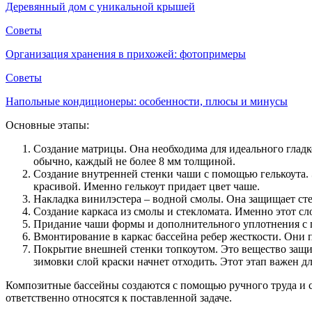
Деревянный дом с уникальной крышей
Советы
Организация хранения в прихожей: фотопримеры
Советы
Напольные кондиционеры: особенности, плюсы и минусы
Основные этапы:
Создание матрицы. Она необходима для идеального гладк
обычно, каждый не более 8 мм толщиной.
Создание внутренней стенки чаши с помощью гелькоута. 
красивой. Именно гелькоут придает цвет чаше.
Накладка винилэстера – водной смолы. Она защищает стенк
Создание каркаса из смолы и стекломата. Именно этот сл
Придание чаши формы и дополнительного уплотнения с п
Вмонтирование в каркас бассейна ребер жесткости. Они 
Покрытие внешней стенки топкоутом. Это вещество защит
зимовки слой краски начнет отходить. Этот этап важен 
Композитные бассейны создаются с помощью ручного труда и 
ответственно относятся к поставленной задаче.