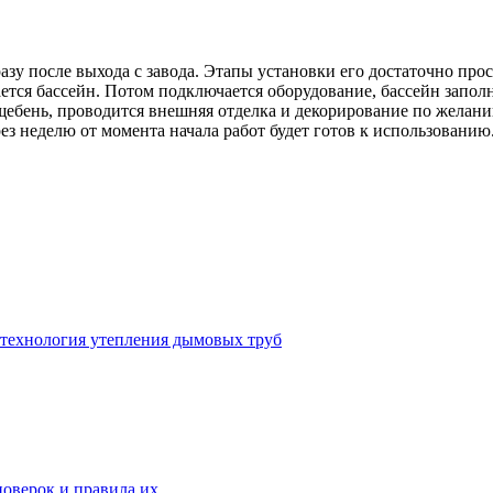
азу после выхода с завода. Этапы установки его достаточно пр
ается бассейн. Потом подключается оборудование, бассейн запол
я щебень, проводится внешняя отделка и декорирование по желан
ез неделю от момента начала работ будет готов к использовани
 технология утепления дымовых труб
 поверок и правила их…