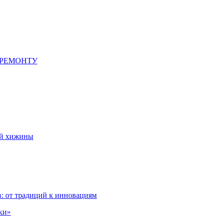
 РЕМОНТУ
ой хижины
: от традиций к инновациям
ки»