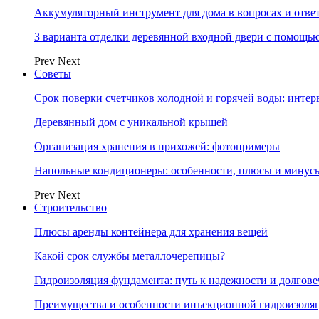
Аккумуляторный инструмент для дома в вопросах и отве
3 варианта отделки деревянной входной двери с помощь
Prev
Next
Советы
Срок поверки счетчиков холодной и горячей воды: инте
Деревянный дом с уникальной крышей
Организация хранения в прихожей: фотопримеры
Напольные кондиционеры: особенности, плюсы и минус
Prev
Next
Строительство
Плюсы аренды контейнера для хранения вещей
Какой срок службы металлочерепицы?
Гидроизоляция фундамента: путь к надежности и долгове
Преимущества и особенности инъекционной гидроизоля