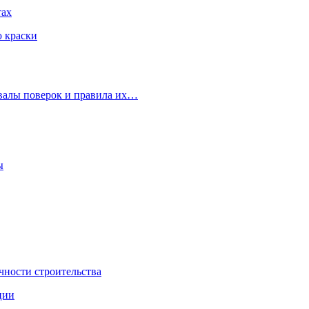
тах
ю краски
рвалы поверок и правила их…
ы
чности строительства
ции