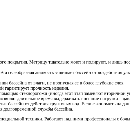
ого покрытия. Матрицу тщательно моют и полируют, и лишь пос
Эта гелеобразная жидкость защищает бассейн от воздействия ул
и бассейна от влаги, не пропуская ее в более глубокие слоя.
ой гарантирует прочность изделия.
омощью стеклорогожи (иногда этот этап заменяют вторичной ук
позволят длительное время выдерживать внешние нагрузки – дав
ит бассейн от действия грунтовых вод. Если сэкономить на данн
для долговременной службы бассейна.
специальной техники. Работают над ними профессионалы с боль