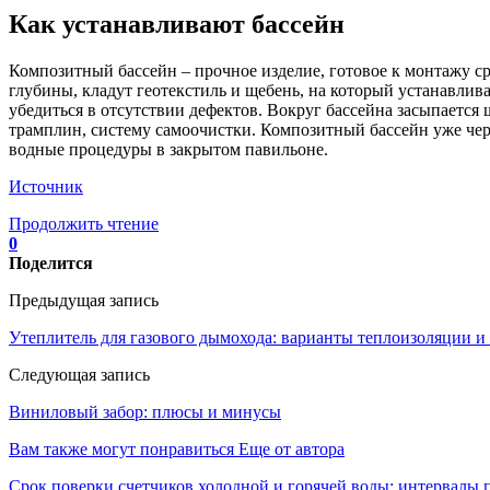
Как устанавливают бассейн
Композитный бассейн – прочное изделие, готовое к монтажу ср
глубины, кладут геотекстиль и щебень, на который устанавлив
убедиться в отсутствии дефектов. Вокруг бассейна засыпаетс
трамплин, систему самоочистки. Композитный бассейн уже чер
водные процедуры в закрытом павильоне.
Источник
Продолжить чтение
0
Поделится
Предыдущая запись
Утеплитель для газового дымохода: варианты теплоизоляции и
Следующая запись
Виниловый забор: плюсы и минусы
Вам также могут понравиться
Еще от автора
Срок поверки счетчиков холодной и горячей воды: интервалы