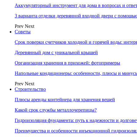
Аккумуляторный инструмент для дома в вопросах и отве
3 варианта отделки деревянной входной двери с помощь
Prev
Next
Советы
Срок поверки счетчиков холодной и горячей воды: инте
Деревянный дом с уникальной крышей
Организация хранения в прихожей: фотопримеры
Напольные кондиционеры: особенности, плюсы и минус
Prev
Next
Строительство
Плюсы аренды контейнера для хранения вещей
Какой срок службы металлочерепицы?
Гидроизоляция фундамента: путь к надежности и долгове
Преимущества и особенности инъекционной гидроизоля