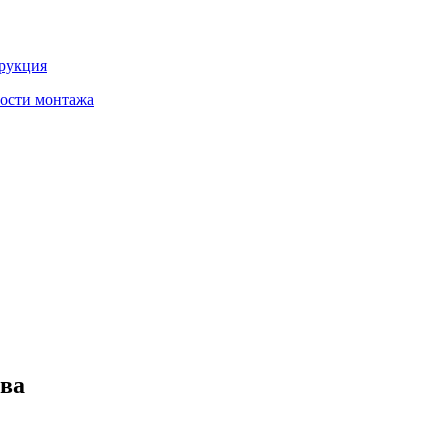
трукция
ности монтажа
тва