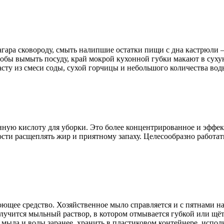
нагара сковороду, смыть налипшие остатки пищи с дна кастрюли
Чтобы вымыть посуду, край мокрой кухонной губки макают в сухую
асту из смеси соды, сухой горчицы и небольшого количества во
нную кислоту для уборки. Это более концентрированное и эффек
сти расщеплять жир и приятному запаху. Целесообразно работать
щее средство. Хозяйственное мыло справляется и с пятнами на
олучится мыльный раствор, в котором отмывается губкой или щёт
мыла и воды заранее, хранить в пластиковом контейнере, испол