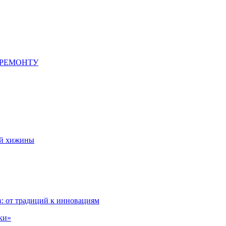
 РЕМОНТУ
ой хижины
: от традиций к инновациям
ки»