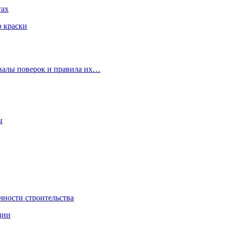
тах
ю краски
рвалы поверок и правила их…
ы
чности строительства
ции