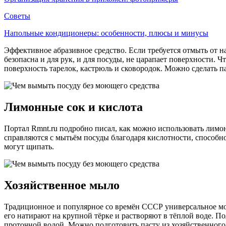
Советы
Напольные кондиционеры: особенности, плюсы и минусы
Эффективное абразивное средство. Если требуется отмыть от 
безопасна и для рук, и для посуды, не царапает поверхности. 
поверхность тарелок, кастрюль и сковородок. Можно сделать п
Лимонные сок и кислота
Портал Rmnt.ru подробно писал, как можно использовать лимо
справляются с мытьём посуды благодаря кислотности, способно
могут щипать.
Хозяйственное мыло
Традиционное и популярное со времён СССР универсальное мою
его натирают на крупной тёрке и растворяют в тёплой воде. П
проточной водой. Можно подготовить пасту из хозяйственного 