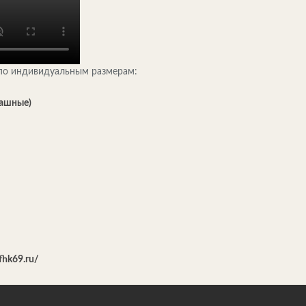
 по индивидуальным размерам:
пашные)
/fhk69.ru/