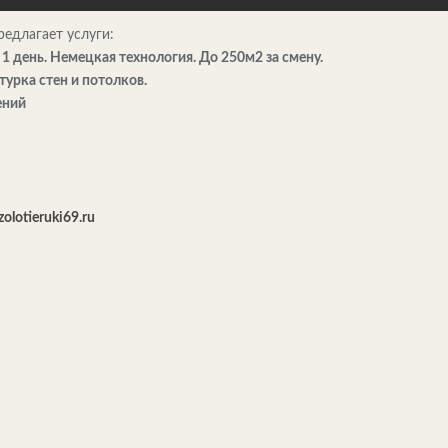
редлагает услуги:
 1 день. Немецкая технология. До 250м2 за смену.
урка стен и потолков.
ений
zolotieruki69.ru