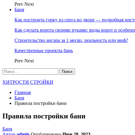
Prev
Next
Баня
Как построить горку из снега во дворе — подробная инс
Как сделать ворота своими руками: виды ворот и особен
Строительство ангара за 1 месяц, реальность или миф?
Качественные проекты бань
Prev
Next
ХИТРОСТИ СТРОЙКИ
Главная
Баня
Правила постройки бани
Правила постройки бани
Баня
Автор
admin
Опубликовано
Июн 28, 2023