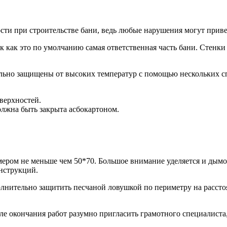
сти при строительстве бани, ведь любые нарушения могут прив
так как это по умолчанию самая ответственная часть бани. Стен
льно защищены от высоких температур с помощью нескольких с
верхностей.
олжна быть закрыта асбокартоном.
мером не меньше чем 50*70. Большое внимание уделяется и дымо
нструкций.
лнительно защитить песчаной ловушкой по периметру на расстоя
сле окончания работ разумно пригласить грамотного специалист