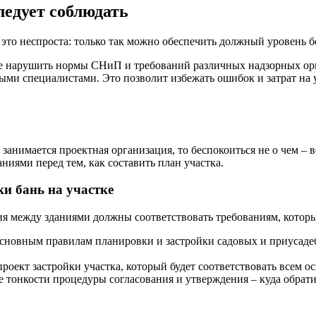
ледует соблюдать
это неспроста: только так можно обеспечить должный уровень бе
не нарушить нормы СНиП и требований различных надзорных ор
ыми специалистами. Это позволит избежать ошибок и затрат на
анимается проектная организация, то беспокоиться не о чем – в
ниями перед тем, как составить план участка.
и бань на участке
ояния между зданиями должны соответствовать требованиям, кот
основным правилам планировки и застройки садовых и приусаде
роект застройки участка, который будет соответствовать всем о
е тонкости процедуры согласования и утверждения – куда обратит