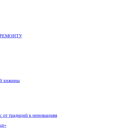
 РЕМОНТУ
ой хижины
: от традиций к инновациям
ки»