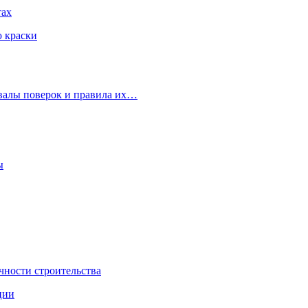
тах
ю краски
рвалы поверок и правила их…
ы
чности строительства
ции