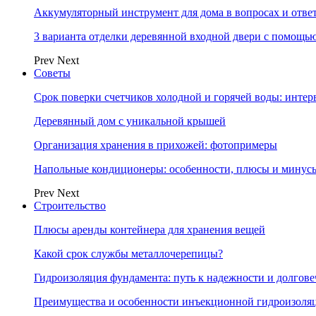
Аккумуляторный инструмент для дома в вопросах и отве
3 варианта отделки деревянной входной двери с помощь
Prev
Next
Советы
Срок поверки счетчиков холодной и горячей воды: инте
Деревянный дом с уникальной крышей
Организация хранения в прихожей: фотопримеры
Напольные кондиционеры: особенности, плюсы и минус
Prev
Next
Строительство
Плюсы аренды контейнера для хранения вещей
Какой срок службы металлочерепицы?
Гидроизоляция фундамента: путь к надежности и долгове
Преимущества и особенности инъекционной гидроизоля