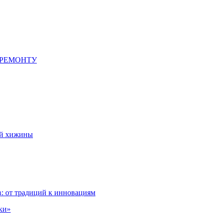
 РЕМОНТУ
ой хижины
: от традиций к инновациям
ки»