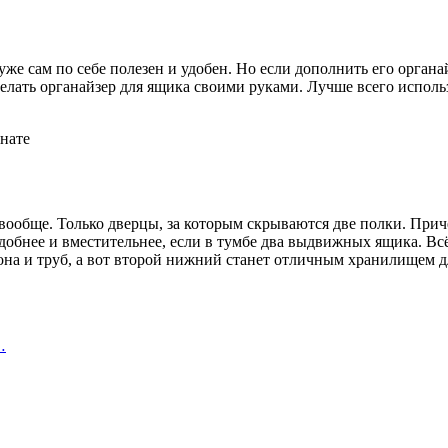
 сам по себе полезен и удобен. Но если дополнить его органай
сделать органайзер для ящика своими руками. Лучше всего испол
 вообще. Только дверцы, за которым скрываются две полки. Пр
обнее и вместительнее, если в тумбе два выдвижных ящика. Всё,
на и труб, а вот второй нижний станет отличным хранилищем для
…