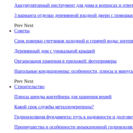
Аккумуляторный инструмент для дома в вопросах и отве
3 варианта отделки деревянной входной двери с помощь
Prev
Next
Советы
Срок поверки счетчиков холодной и горячей воды: инте
Деревянный дом с уникальной крышей
Организация хранения в прихожей: фотопримеры
Напольные кондиционеры: особенности, плюсы и минус
Prev
Next
Строительство
Плюсы аренды контейнера для хранения вещей
Какой срок службы металлочерепицы?
Гидроизоляция фундамента: путь к надежности и долгове
Преимущества и особенности инъекционной гидроизоля