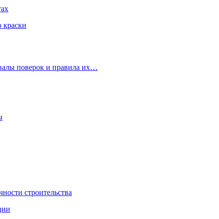
тах
ю краски
рвалы поверок и правила их…
ы
чности строительства
ции