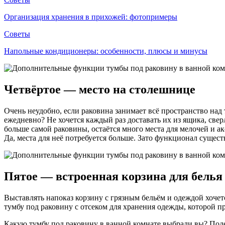
Организация хранения в прихожей: фотопримеры
Советы
Напольные кондиционеры: особенности, плюсы и минусы
Четвёртое — место на столешнице
Очень неудобно, если раковина занимает всё пространство над
ежедневно? Не хочется каждый раз доставать их из ящика, све
больше самой раковины, остаётся много места для мелочей и ак
Да, места для неё потребуется больше. Зато функционал сущест
Пятое — встроенная корзина для белья
Выставлять напоказ корзину с грязным бельём и одеждой хочетс
тумбу под раковину с отсеком для хранения одежды, которой пр
Какую тумбу под раковину в ванной комнате выбрали вы? Поде