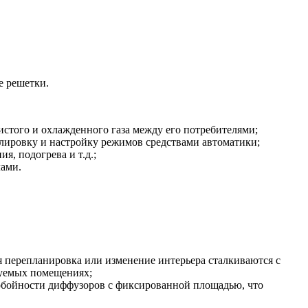
е решетки.
истого и охлажденного газа между его потребителями;
лировку и настройку режимов средствами автоматики;
, подогрева и т.д.;
лами.
ая перепланировка или изменение интерьера сталкиваются с
дуемых помещениях;
нобойности диффузоров с фиксированной площадью, что