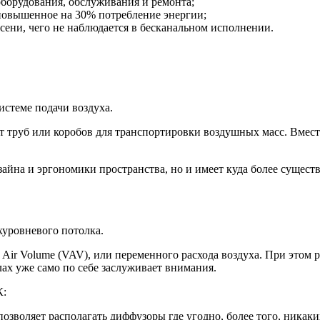
борудования, обслуживания и ремонта;
повышенное на 30% потребление энергии;
ени, чего не наблюдается в бесканальном исполнении.
истеме подачи воздуха.
т труб или коробов для транспортировки воздушных масс. Вмест
изайна и эргономики пространства, но и имеет куда более сущес
хуровневого потолка.
Air Volume (VAV), или переменного расхода воздуха. При этом 
лах уже само по себе заслуживает внимания.
К:
позволяет располагать диффузоры где угодно, более того, никак