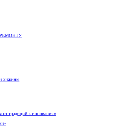
 РЕМОНТУ
ой хижины
: от традиций к инновациям
ки»