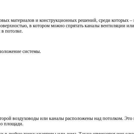
овых материалов и конструкционных решений, среди которых – 
поверхностью, в котором можно спрятать каналы вентиляции или
 в потолке.
положение системы.
орой воздуховоды или каналы расположены над потолком. Это п
го площади.
х в любую точку квартиры или дома. Также отмечается еще одн