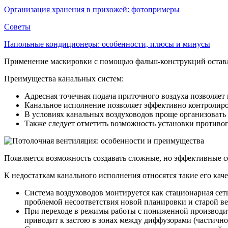
Организация хранения в прихожей: фотопримеры
Советы
Напольные кондиционеры: особенности, плюсы и минусы
Применение маскировки с помощью фальш-конструкций остав
Преимущества канальных систем:
Адресная точечная подача приточного воздуха позволяет
Канальное исполнение позволяет эффективно контролиро
В условиях канальных воздуховодов проще организовать 
Также следует отметить возможность установки противо
Появляется возможность создавать сложные, но эффективные с
К недостаткам канального исполнения относятся такие его каче
Система воздуховодов монтируется как стационарная сеть
проблемой несоответствия новой планировки и старой в
При переходе в режимы работы с пониженной производит
приводит к застою в зонах между диффузорами (частично