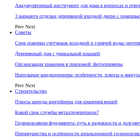
Аккумуляторный инструмент для дома в вопросах и отве
3 варианта отделки деревянной входной двери с помощь
Prev
Next
Советы
Срок поверки счетчиков холодной и горячей воды: инте
Деревянный дом с уникальной крышей
Организация хранения в прихожей: фотопримеры
Напольные кондиционеры: особенности, плюсы и минус
Prev
Next
Строительство
Плюсы аренды контейнера для хранения вещей
Какой срок службы металлочерепицы?
Гидроизоляция фундамента: путь к надежности и долгове
Преимущества и особенности инъекционной гидроизоля