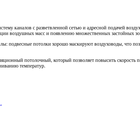
истему каналов с разветвленной сетью и адресной подачей возд
кации воздушных масс и появлению множественных застойных зо
алы: подвесные потолки хорошо маскируют воздуховоды, что по
яционный потолочный, который позволяет повысить скорость по
ниванию температур.
…