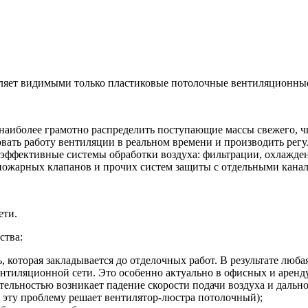
ляет видимыми только пластиковые потолочные вентиляционны
 наиболее грамотно распределить поступающие массы свежего, ч
вать работу вентиляции в реальном времени и производить регу
эффективные системы обработки воздуха: фильтрации, охлаждения
пожарных клапанов и прочих систем защиты с отдельными кана
ети.
ства:
, которая закладывается до отделочных работ. В результате люб
ентиляционной сети. Это особенно актуально в офисных и арен
ельностью возникает падение скорости подачи воздуха и даль
 эту проблему решает вентилятор-люстра потолочный);