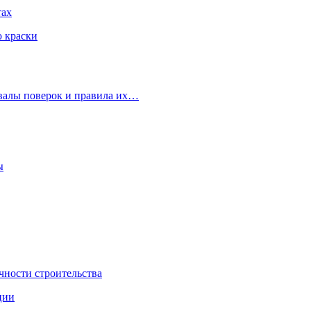
тах
ю краски
рвалы поверок и правила их…
ы
чности строительства
ции