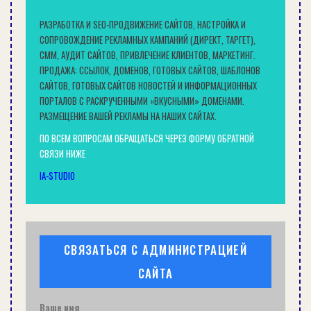
РАЗРАБОТКА И SEO-ПРОДВИЖЕНИЕ САЙТОВ, НАСТРОЙКА И
СРОК ПОВЕРКИ СЧЕТЧИКОВ ХОЛОДНОЙ И ГОРЯЧЕЙ ВОДЫ:
СОПРОВОЖДЕНИЕ РЕКЛАМНЫХ КАМПАНИЙ (ДИРЕКТ, ТАРГЕТ),
ИНТЕРВАЛЫ…
СММ, АУДИТ САЙТОВ, ПРИВЛЕЧЕНИЕ КЛИЕНТОВ, МАРКЕТИНГ.
ПРОДАЖА: ССЫЛОК, ДОМЕНОВ, ГОТОВЫХ САЙТОВ, ШАБЛОНОВ
СОВЕТЫ
САЙТОВ, ГОТОВЫХ САЙТОВ НОВОСТЕЙ И ИНФОРМАЦИОННЫХ
ПОРТАЛОВ С РАСКРУЧЕННЫМИ «ВКУСНЫМИ» ДОМЕНАМИ.
РАЗМЕЩЕНИЕ ВАШЕЙ РЕКЛАМЫ НА НАШИХ САЙТАХ.
ПО ВСЕМ ВОПРОСАМ ОБРАЩАТЬСЯ ЧЕРЕЗ ФОРМУ ОБРАТНОЙ
СВЯЗИ НИЖЕ
IA-STUDIO
СВЯЗАТЬСЯ С АДМИНИСТРАЦИЕЙ
САЙТА
ДЕРЕВЯННЫЙ ДОМ С УНИКАЛЬНОЙ КРЫШЕЙ
Ваше имя
СОВЕТЫ