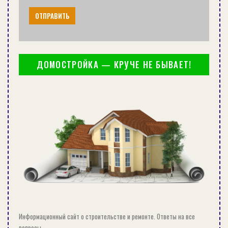
ДОМОСТРОЙКА — КРУЧЕ НЕ БЫВАЕТ!
НАПОЛЬНЫЕ КОНДИЦИОНЕРЫ: ОСОБЕННОСТИ, ПЛЮСЫ
И МИНУСЫ
Зачем она нужна
Это пластиковый гофрированный отвод,
который отличается гибкостью. Также вы
можете увеличить ее длину, растянув до
нужных размеров (в пределах разумного,
конечно).
Информационный сайт о строительстве и ремонте. Ответы на все
Используется изделие для:
вопросы.