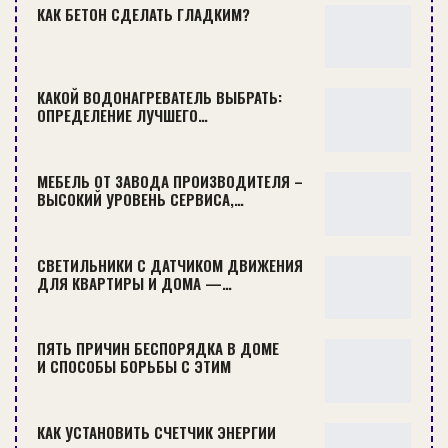
электромонтажные;
КАК БЕТОН СДЕЛАТЬ ГЛАДКИМ?
однослойные, обычно для газовых
магистралей;
двухслойные, используются в местах, где
КАКОЙ ВОДОНАГРЕВАТЕЛЬ ВЫБРАТЬ:
ОПРЕДЕЛЕНИЕ ЛУЧШЕГО…
есть риск повреждений;
канализационные, отличающиеся
устойчивостью к большим механическим
МЕБЕЛЬ ОТ ЗАВОДА ПРОИЗВОДИТЕЛЯ –
ВЫСОКИЙ УРОВЕНЬ СЕРВИСА,…
нагрузкам и химическим реагентам.
СВЕТИЛЬНИКИ С ДАТЧИКОМ ДВИЖЕНИЯ
ДЛЯ КВАРТИРЫ И ДОМА —…
Монтаж канализационных труб
Остановимся подробнее на материалах, из
ПЯТЬ ПРИЧИН БЕСПОРЯДКА В ДОМЕ
которых их изготавливают:
И СПОСОБЫ БОРЬБЫ С ЭТИМ
Такие трубопроводы считаются
универсальными.
КАК УСТАНОВИТЬ СЧЕТЧИК ЭНЕРГИИ
Применяются на производстве и в