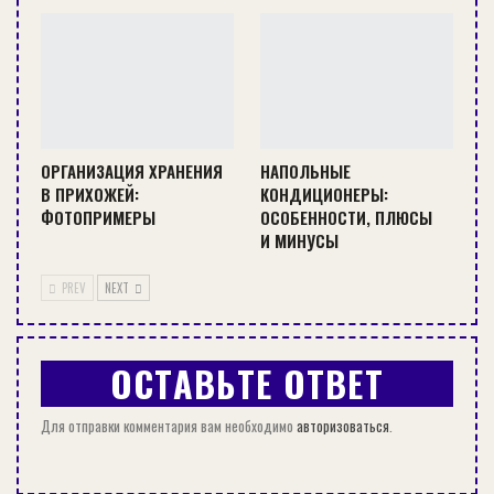
Гофрированные трубы для наружной канализации из ПВХ
Оглавление:
ОРГАНИЗАЦИЯ ХРАНЕНИЯ
НАПОЛЬНЫЕ
В ПРИХОЖЕЙ:
КОНДИЦИОНЕРЫ:
ФОТОПРИМЕРЫ
ОСОБЕННОСТИ, ПЛЮСЫ
Свойства гофрированных
И МИНУСЫ
трубопроводов
PREV
NEXT
Они изготавливаются из полимеров, которые:
ОСТАВЬТЕ ОТВЕТ
стойко переносят химическое воздействие;
устойчивы к механическим нагрузкам;
Для отправки комментария вам необходимо
авторизоваться
.
трудноистираемые;
обладают длительным сроком службы,