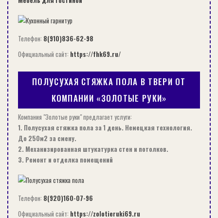
Усиленная гофротруба для канализации
Преимущество изделий
Телефон:
8(910)836-62-98
Давайте рассмотрим, какие плюсы получит
Официальный сайт:
https://fhk69.ru/
потребитель, если он приобретет
гофрированные трубы для наружной
ПОЛУСУХАЯ СТЯЖКА ПОЛА В ТВЕРИ ОТ
канализации:
КОМПАНИИ «ЗОЛОТЫЕ РУКИ»
Низкая цена изделий.
Компания "Золотые руки" предлагает услуги:
Несложный монтаж, исключающий
1. Полусухая стяжка пола за 1 день. Немецкая технология.
До 250м2 за смену.
применение сложной и тяжелой дорожной
2. Механизированная штукатурка стен и потолков.
техники, а также другого вспомогательного
3. Ремонт и отделка помещений
оборудования. Тем самым снижается и сама
стоимость укладочных работ.
Продолжительный срок эксплуатации. К
Телефон:
8(920)160-07-96
примеру, если трубопровод будет уложен по
Официальный сайт:
https://zolotieruki69.ru