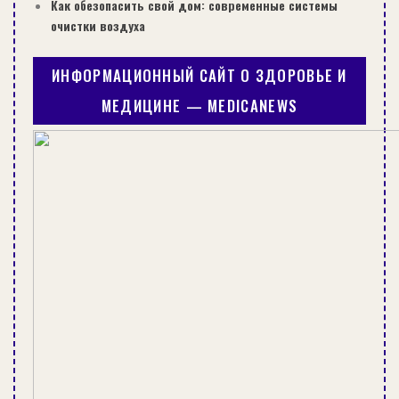
Как обезопасить свой дом: современные системы
очистки воздуха
Обязательно приобретите специальный
сантехнический герметик. Он позволит не
ИНФОРМАЦИОННЫЙ САЙТ О ЗДОРОВЬЕ И
думать о проблемах после установки гофры.
МЕДИЦИНЕ — MEDICANEWS
Ниже предлагается инструкция, которая
поможет вам самостоятельно подключить
унитаз к канализационной системе:
Установите гофрированную трубу на отвод
унитаза до того, как он будет установлен на
место. Если меняете старое изделие на новое,
тщательно очистите грязь на нем, чтобы не
нарушить герметичность нового соединения.
Самостоятельное подключение унитаза к канализации
гофрой