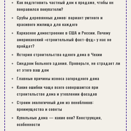
Как подготовить частный дом к продаже, чтобы он
понравился покупателю?
Срубы деревянных домов: вариант уютного и
Гибкая канализационная гофра
красивого жилища для каждого
Мы рекомендуем остановиться на втором
Каркасное домостроение в США и России. Почему
варианте, который не провисает, реже течет и
американский «строительный фаст-фуд» у нас не
дольше эксплуатируется.
пройдет?
История строительства одного дома в Чехии
Синдром больного здания. Проверьте, не страдает ли
от этого ваш дом
Главные причины износа загородного дома
Совет: для небольших санузлов
Какие ошибки чаще всего совершаются при
выбирайте гофру с отводом для
строительстве дома и утеплении фасадов
стиральной машинки.
Строим экологичный дом из пеноблоков:
преимущества и советы
Купольные дома — какие они? Конструкция,
особенности
Монтаж