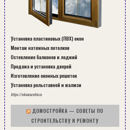
Совет: пока изделия
Установка пластиковых (ПВХ) окон
отечественных производителей
Монтаж натяжных потолков
уступают зарубежным, поэтому
Остекление балконов и лоджий
лучше ориентироваться на них.
Продажа и установка дверей
Изготовление оконных решеток
Установка рольставней и жалюзи
Выделяют два типа образцов:
https://oknarazvitie.ru
пластиковые;
ДОМОСТРОЙКА — СОВЕТЫ ПО
пластиковые армированные
СТРОИТЕЛЬСТВУ И РЕМОНТУ
металлической проволокой.