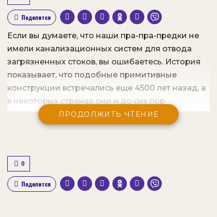
Поделится
Если вы думаете, что наши пра-пра-предки не
имели канализационных систем для отвода
загрязненных стоков, вы ошибаетесь. История
показывает, что подобные примитивные
конструкции встречались еще 4500 лет назад, а
в некоторых странах они и до сих пор
используются. Сегодня, благодаря
ПРОДОЛЖИТЬ ЧТЕНИЕ
современным технологиям, удалось создать
гофрированные трубы, облегчающие
сооружение инженерных систем,
0
предназначенных не только для магистральной
канализации, но для использования в санузлах.
Поделится
В наши время уже нет открытых канав для
грязных стоков, а появились современные