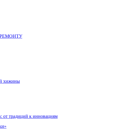
 РЕМОНТУ
ой хижины
: от традиций к инновациям
ки»