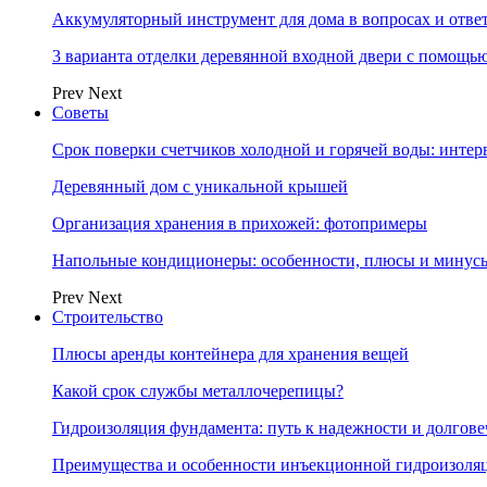
Аккумуляторный инструмент для дома в вопросах и отве
3 варианта отделки деревянной входной двери с помощь
Prev
Next
Советы
Срок поверки счетчиков холодной и горячей воды: инте
Деревянный дом с уникальной крышей
Организация хранения в прихожей: фотопримеры
Напольные кондиционеры: особенности, плюсы и минус
Prev
Next
Строительство
Плюсы аренды контейнера для хранения вещей
Какой срок службы металлочерепицы?
Гидроизоляция фундамента: путь к надежности и долгове
Преимущества и особенности инъекционной гидроизоля