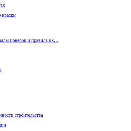
тах
ю краски
рвалы поверок и правила их…
ы
чности строительства
ции