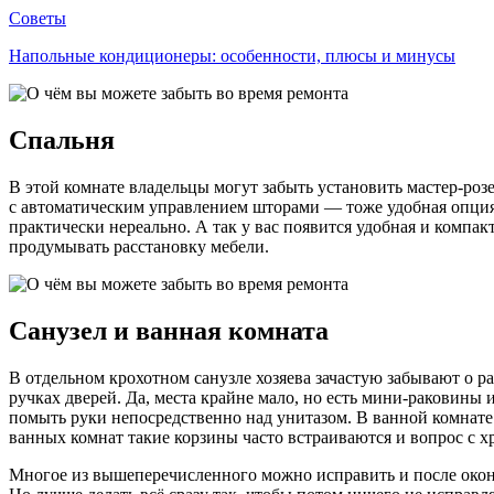
Советы
Напольные кондиционеры: особенности, плюсы и минусы
Спальня
В этой комнате владельцы могут забыть установить мастер-розе
с автоматическим управлением шторами — тоже удобная опция.
практически нереально. А так у вас появится удобная и компак
продумывать расстановку мебели.
Санузел и ванная комната
В отдельном крохотном санузле хозяева зачастую забывают о 
ручках дверей. Да, места крайне мало, но есть мини-раковины
помыть руки непосредственно над унитазом. В ванной комнате ч
ванных комнат такие корзины часто встраиваются и вопрос с х
Многое из вышеперечисленного можно исправить и после оконч