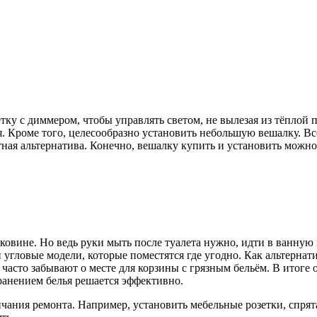
тку с диммером, чтобы управлять светом, не вылезая из тёплой 
 Кроме того, целесообразно установить небольшую вешалку. Всё
тная альтернатива. Конечно, вешалку купить и установить можно
раковине. Но ведь руки мыть после туалета нужно, идти в ванн
 и угловые модели, которые поместятся где угодно. Как альтерн
асто забывают о месте для корзины с грязным бельём. В итоге о
ранением белья решается эффективно.
ания ремонта. Например, установить мебельные розетки, спрята