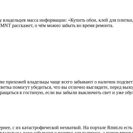
 владельцев масса информации: «Купить обои, клей для плитки, 
RMNT расскажет, о чём можно забыть во время ремонта.
ве прихожей владельцы чаще всего забывают о наличии подсветк
светка помогут убедиться, что вы отлично выглядите, перед вых
ращаться в гостиную, если вы забыли выключить свет и уже обу
нее, с их катастрофической нехваткой. На портале Rmnt.ru есть
владельцы даже забывают о розетке для вытяжки, а потом тянут 