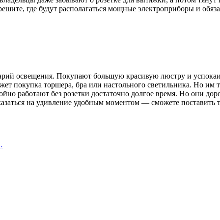
решите, где будут располагаться мощные электроприборы и обяза
нарий освещения. Покупают большую красивую люстру и успокаи
ет покупка торшера, бра или настольного светильника. Но им тр
койно работают без розетки достаточно долгое время. Но они дор
казаться на удивление удобным моментом — сможете поставить те
…