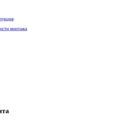
трукция
ности монтажа
нта