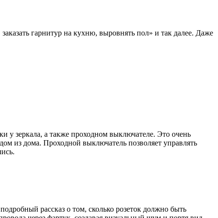
заказать гарнитур на кухню, выровнять пол» и так далее. Даже
и у зеркала, а также проходном выключателе. Это очень
одом из дома. Проходной выключатель позволяет управлять
лись.
 подробный рассказ о том, сколько розеток должно быть
провода через фартук, создавая визуальный шум и портя вид