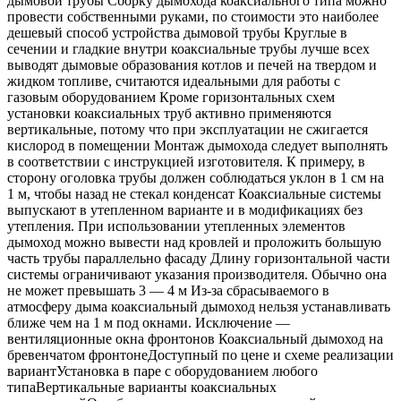
дымовой трубы Сборку дымохода коаксиального типа можно
провести собственными руками, по стоимости это наиболее
дешевый способ устройства дымовой трубы Круглые в
сечении и гладкие внутри коаксиальные трубы лучше всех
выводят дымовые образования котлов и печей на твердом и
жидком топливе, считаются идеальными для работы с
газовым оборудованием Кроме горизонтальных схем
установки коаксиальных труб активно применяются
вертикальные, потому что при эксплуатации не сжигается
кислород в помещении Монтаж дымохода следует выполнять
в соответствии с инструкцией изготовителя. К примеру, в
сторону оголовка трубы должен соблюдаться уклон в 1 см на
1 м, чтобы назад не стекал конденсат Коаксиальные системы
выпускают в утепленном варианте и в модификациях без
утепления. При использовании утепленных элементов
дымоход можно вывести над кровлей и проложить большую
часть трубы параллельно фасаду Длину горизонтальной части
системы ограничивают указания производителя. Обычно она
не может превышать 3 — 4 м Из-за сбрасываемого в
атмосферу дыма коаксиальный дымоход нельзя устанавливать
ближе чем на 1 м под окнами. Исключение —
вентиляционные окна фронтонов Коаксиальный дымоход на
бревенчатом фронтонеДоступный по цене и схеме реализации
вариантУстановка в паре с оборудованием любого
типаВертикальные варианты коаксиальных