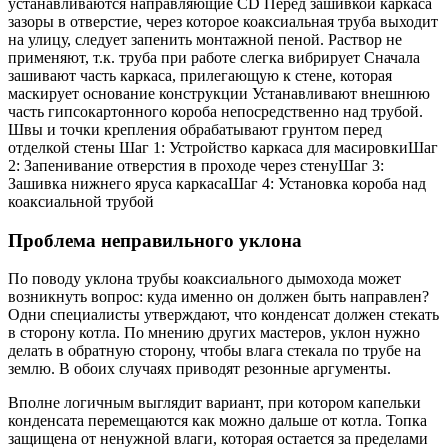
устанавливаются направляющие CD Перед зашивкой каркаса
зазоры в отверстие, через которое коаксиальная труба выходит
на улицу, следует запенить монтажной пеной. Раствор не
применяют, т.к. труба при работе слегка вибрирует Сначала
зашивают часть каркаса, прилегающую к стене, которая
маскирует основание конструкции Устанавливают внешнюю
часть гипсокартонного короба непосредственно над трубой.
Швы и точки крепления обрабатывают грунтом перед
отделкой стены Шаг 1: Устройство каркаса для масировкиШаг
2: Запенивание отверстия в проходе через стенуШаг 3:
Зашивка нижнего яруса каркасаШаг 4: Установка короба над
коаксиальной трубой
Проблема неправильного уклона
По поводу уклона трубы коаксиального дымохода может
возникнуть вопрос: куда именно он должен быть направлен?
Одни специалисты утверждают, что конденсат должен стекать
в сторону котла. По мнению других мастеров, уклон нужно
делать в обратную сторону, чтобы влага стекала по трубе на
землю. В обоих случаях приводят резонные аргументы.
Вполне логичным выглядит вариант, при котором капельки
конденсата перемещаются как можно дальше от котла. Топка
защищена от ненужной влаги, которая остается за пределами