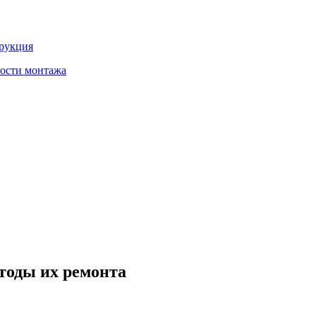
трукция
ности монтажа
тоды их ремонта