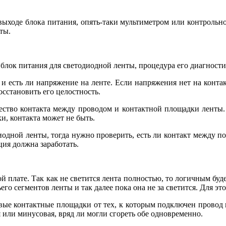
выходе блока питания, опять-таки мультиметром или контрольн
ты.
блок питания для светодиодной ленты, процедура его диагностик
и есть ли напряжение на ленте. Если напряжения нет на контакт
осстановить его целостность.
ество контакта между проводом и контактной площадки ленты. 
и, контакта может не быть.
одной ленты, тогда нужно проверить, есть ли контакт между 
ция должна заработать.
ой плате. Так как не светится лента полностью, то логичным буд
го сегментов ленты и так далее пока она не за светится. Для эт
ые контактные площадки от тех, к которым подключен провод пи
или минусовая, вряд ли могли сгореть обе одновременно.