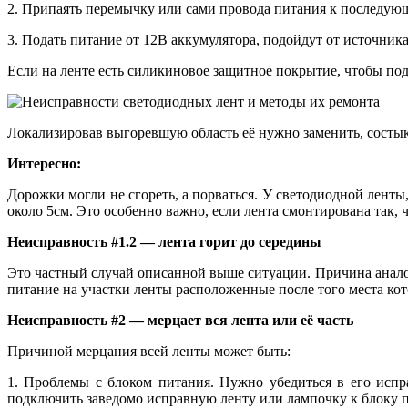
2. Припаять перемычку или сами провода питания к последую
3. Подать питание от 12В аккумулятора, подойдут от источник
Если на ленте есть силикиновое защитное покрытие, чтобы по
Локализировав выгоревшую область её нужно заменить, состык
Интересно:
Дорожки могли не сгореть, а порваться. У светодиодной ленты
около 5см. Это особенно важно, если лента смонтирована так, 
Неисправность #1.2 — лента горит до середины
Это частный случай описанной выше ситуации. Причина анало
питание на участки ленты расположенные после того места кот
Неисправность #2 — мерцает вся лента или её часть
Причиной мерцания всей ленты может быть:
1. Проблемы с блоком питания. Нужно убедиться в его исп
подключить заведомо исправную ленту или лампочку к блоку 