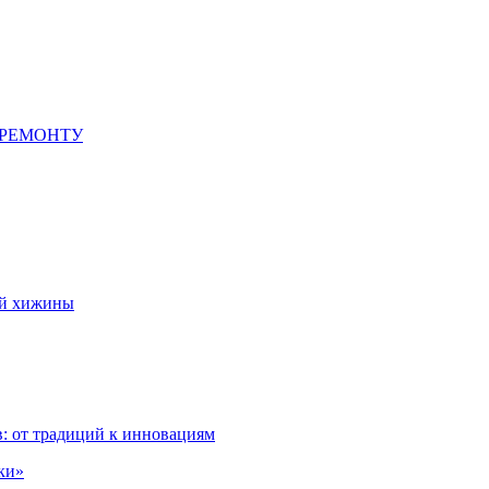
 РЕМОНТУ
ой хижины
: от традиций к инновациям
ки»