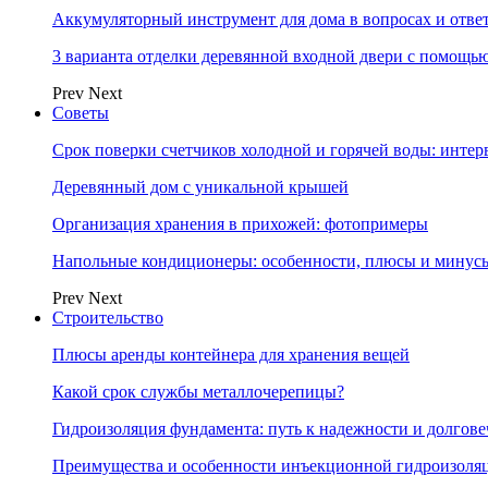
Аккумуляторный инструмент для дома в вопросах и отве
3 варианта отделки деревянной входной двери с помощь
Prev
Next
Советы
Срок поверки счетчиков холодной и горячей воды: инте
Деревянный дом с уникальной крышей
Организация хранения в прихожей: фотопримеры
Напольные кондиционеры: особенности, плюсы и минус
Prev
Next
Строительство
Плюсы аренды контейнера для хранения вещей
Какой срок службы металлочерепицы?
Гидроизоляция фундамента: путь к надежности и долгове
Преимущества и особенности инъекционной гидроизоля