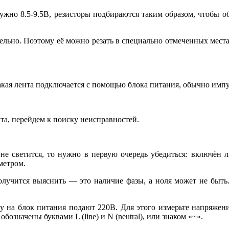
ужно 8.5-9.5В, резисторы подбираются таким образом, чтобы 
ельно. Поэтому её можно резать в специально отмеченных места
акая лента подключается с помощью блока питания, обычно имп
ента, перейдем к поиску неисправностей.
е светится, то нужно в первую очередь убедиться: включён ли
метром.
получится выяснить — это наличие фазы, а ноля может не бы
ому на блок питания подают 220В. Для этого измерьте напряжен
означены буквами L (line) и N (neutral), или знаком «~».