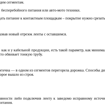
щим сегментам.
а бесперебойного питания или авто-мото техники.
дать питание к контактным площадкам – покрытие нужно срезать
овав новый отрезок ленты с оставшимся.
, как и у кабельной продукции, есть такой параметр, как мини
что обвивает тонкую трубу.
гична — в одном из сегментов перегорела дорожка. Способы ди
орое вышло из строя.
равности либо подключив ленту к заведомо исправному источн
питания.