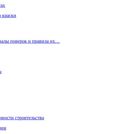
тах
ю краски
рвалы поверок и правила их…
ы
чности строительства
ции