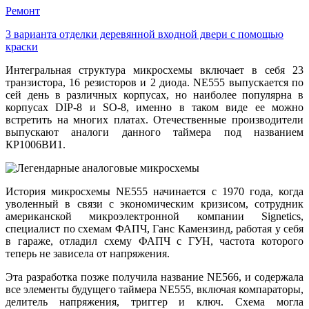
Ремонт
3 варианта отделки деревянной входной двери с помощью
краски
Интегральная структура микросхемы включает в себя 23
транзистора, 16 резисторов и 2 диода. NE555 выпускается по
сей день в различных корпусах, но наиболее популярна в
корпусах DIP-8 и SO-8, именно в таком виде ее можно
встретить на многих платах. Отечественные производители
выпускают аналоги данного таймера под названием
КР1006ВИ1.
История микросхемы NE555 начинается с 1970 года, когда
уволенный в связи с экономическим кризисом, сотрудник
американской микроэлектронной компании Signetics,
специалист по схемам ФАПЧ, Ганс Камензинд, работая у себя
в гараже, отладил схему ФАПЧ с ГУН, частота которого
теперь не зависела от напряжения.
Эта разработка позже получила название NE566, и содержала
все элементы будущего таймера NE555, включая компараторы,
делитель напряжения, триггер и ключ. Схема могла