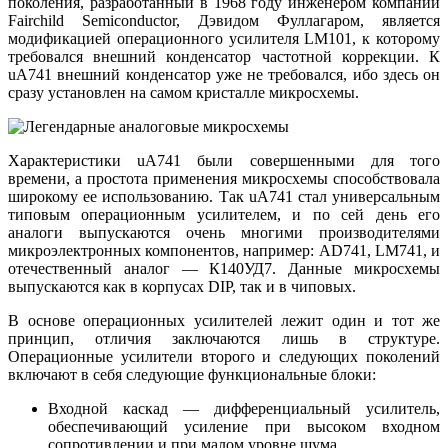
поколения, разработанный в 1968 году инженером компании
Fairchild Semiconductor, Дэвидом Фуллагаром, является
модификацией операционного усилителя LM101, к которому
требовался внешний конденсатор частотной коррекции. К
uA741 внешний конденсатор уже не требовался, ибо здесь он
сразу установлен на самом кристалле микросхемы.
Характеристики uA741 были совершенными для того
времени, а простота применения микросхемы способствовала
широкому ее использованию. Так uA741 стал универсальным
типовым операционным усилителем, и по сей день его
аналоги выпускаются очень многими производителями
микроэлектронных компонентов, например: AD741, LM741, и
отечественный аналог — К140УД7. Данные микросхемы
выпускаются как в корпусах DIP, так и в чиповых.
В основе операционных усилителей лежит один и тот же
принцип, отличия заключаются лишь в структуре.
Операционные усилители второго и следующих поколений
включают в себя следующие функциональные блоки:
Входной каскад — дифференциальный усилитель,
обеспечивающий усиление при высоком входном
сопротивлении и при малом уровне шума.