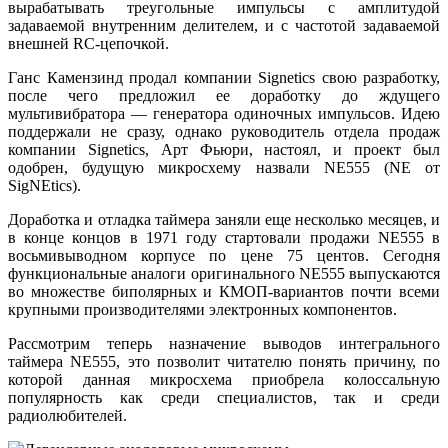
вырабатывать треугольные импульсы с амплитудой
задаваемой внутренним делителем, и с частотой задаваемой
внешней RC-цепочкой.
Ганс Камензинд продал компании Signetics свою разработку,
после чего предложил ее доработку до ждущего
мультивибратора — генератора одиночных импульсов. Идею
поддержали не сразу, однако руководитель отдела продаж
компании Signetics, Арт Фьюри, настоял, и проект был
одобрен, будущую микросхему назвали NE555 (NE от
SigNEtics).
Доработка и отладка таймера заняли еще несколько месяцев, и
в конце концов в 1971 году стартовали продажи NE555 в
восьмивыводном корпусе по цене 75 центов. Сегодня
функциональные аналоги оригинального NE555 выпускаются
во множестве биполярных и КМОП-вариантов почти всеми
крупными производителями электронных компонентов.
Рассмотрим теперь назначение выводов интегрального
таймера NE555, это позволит читателю понять причину, по
которой данная микросхема приобрела колоссальную
популярность как среди специалистов, так и среди
радиолюбителей.