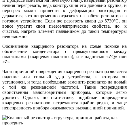
В процессе монтажа на печатную плату, кварцевый резонатор
нельзя перегревать, ведь конструкция его довольно хрупка, и
перегрев может привести к деформации электродов и
держателя, что непременно отразится на работе резонатора в
готовом устройстве. Если же разогреть кварц до 5730°C, он
вовсе утратит свои пьезоэлектрические свойства, но, к
счастью, нагреть элемент паяльником до такой температуры
невозможно.
Обозначение кварцевого резонатора на схеме похоже на
обозначение конденсатора с прямоугольником между
пластинами (кварцевая пластинка), и с надписью «ZQ» или
«Z».
Часто причиной повреждения кварцевого резонатора является
падение или сильный удар устройства, в котором он
установлен, и тогда необходимо заменить резонатор на новый
с той же резонансной частотой. Такие повреждения
свойственны малогабаритным приборам, которые легко
уронить. Однако, по статистике, подобные повреждения
кварцевых резонаторов встречаются крайне редко, и чаще
неисправность прибора оказывается вызвана иной причиной.