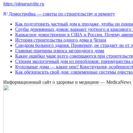
https://oknarazvitie.ru
Домостройка — советы по строительству и ремонту
Как подготовить частный дом к продаже, чтобы он понр
Срубы деревянных домов: вариант уютного и красивого
Каркасное домостроение в США и России. Почему амери
История строительства одного дома в Чехии
Синдром больного здания. Проверьте, не страдает ли от 
Главные причины износа загородного дома
Какие ошибки чаще всего совершаются при строительств
Строим экологичный дом из пеноблоков: преимущества 
Купольные дома — какие они? Конструкция, особенност
Как обезопасить свой дом: современные системы очистк
Информационный сайт о здоровье и медицине — MedicaNews