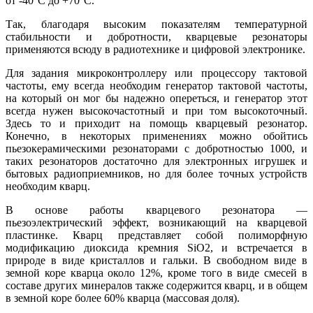
от -40°C до +70°C.
Так, благодаря высоким показателям температурной
стабильности и добротности, кварцевые резонаторы
применяются всюду в радиотехнике и цифровой электронике.
Для задания микроконтроллеру или процессору тактовой
частоты, ему всегда необходим генератор тактовой частоты,
на который он мог бы надежно опереться, и генератор этот
всегда нужен высокочастотный и при том высокоточный.
Здесь то и приходит на помощь кварцевый резонатор.
Конечно, в некоторых применениях можно обойтись
пьезокерамическими резонаторами с добротностью 1000, и
таких резонаторов достаточно для электронных игрушек и
бытовых радиоприемников, но для более точных устройств
необходим кварц.
В основе работы кварцевого резонатора —
пьезоэлектрический эффект, возникающий на кварцевой
пластинке. Кварц представляет собой полиморфную
модификацию диоксида кремния SiO2, и встречается в
природе в виде кристаллов и гальки. В свободном виде в
земной коре кварца около 12%, кроме того в виде смесей в
составе других минералов также содержится кварц, и в общем
в земной коре более 60% кварца (массовая доля).