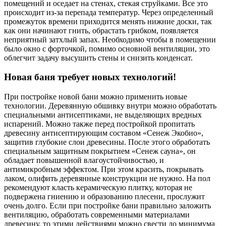
помещений и оседает на стенах, стекая струйками. Все это
происходит из-за перепада температур. Через определенный
промежуток времени приходится менять нижние доски, так
как они начинают гнить, обрастать грибком, появляется
неприятный затхлый запах. Необходимо чтобы в помещении
было окно с форточкой, помимо основной вентиляции, это
облегчит задачу высушить стены и снизить конденсат.
Новая баня требует новых технологий!
При постройке новой бани можно применить новые
технологии. Деревянную обшивку внутри можно обработать
специальными антисептиками, не выделяющих вредных
испарений. Можно также перед постройкой пропитать
древесину антисептирующим составом «Сенеж Экобио»,
защитив глубокие слои древесины. После этого обработать
специальным защитным покрытием «Сенеж сауна», он
обладает повышенной влагоустойчивостью, и
антимикробным эффектом. При этом красить, покрывать
лаком, олифить деревянные конструкции не нужно. На пол
рекомендуют класть керамическую плитку, которая не
подвержена гниению и образованию плесени, прослужит
очень долго. Если при постройке бани правильно заложить
вентиляцию, обработать современными материалами
древесину, то этими действиями можно свести до минимума