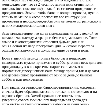
баню через пару часов,то увидите,что конденсата стало
меньше,потому что за 2 часа протапливания стены,пол и
потолок (все помещение) в какой-то степени прогрелись и
просушились. Зимой,чтобы баня не конденсировала, нужно
топить не менее 4 часов,поскольку все конструкции
промерзли и необходимо,чтобы они не только согрелись,но и
из них испарилась лишняя влага.
Замечали,наверное,что когда приезжаешь на дачу весной,то
все,включая одежду,матрацы и белье в доме влажное. Тоже
самое и с конструкциями строения,будь-то дом или
баня.Весной их надо прогревать дня 3-5,чтобы перестала
ощущаться влажность и холод ,идущие от стен и пола.
Если в зимний период топить баню раз в неделю,по
выходным,то нужно приезжать в субботу,топить весь день для
просушки,а уж в воскресенье париться и мыться в
нормальной,просушенной бане.Между прочим,так и делают
все деревенские: протапливают баню за день до банной
субботы или воскресенья.
При таком, согревающем баню,протапливании, конденсат
сначала будет образовываться не только на потолке,но и на
верхних бревнах. Зимой правильнее топить печь
умеренно,совсем по-немногу подкладывая дрова,для
того,чтобы не было огромного выброса из печи очень