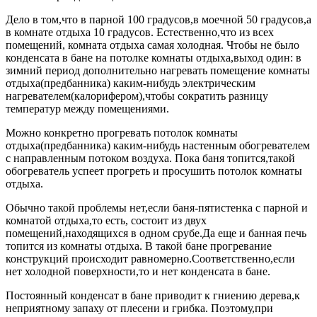
Дело в том,что в парной 100 градусов,в моечной 50 градусов,а
в комнате отдыха 10 градусов. Естественно,что из всех
помещений, комната отдыха самая холодная. Чтобы не было
конденсата в бане на потолке комнаты отдыха,выход один: в
зимний период дополнительно нагревать помещение комнаты
отдыха(предбанника) каким-нибудь электрическим
нагревателем(калорифером),чтобы сократить разницу
температур между помещениями.
Можно конкретно прогревать потолок комнаты
отдыха(предбанника) каким-нибудь настенным обогревателем
с направленным потоком воздуха. Пока баня топится,такой
обогреватель успеет прогреть и просушить потолок комнаты
отдыха.
Обычно такой проблемы нет,если баня-пятистенка с парной и
комнатой отдыха,то есть, состоит из двух
помещений,находящихся в одном срубе.Да еще и банная печь
топится из комнаты отдыха. В такой бане прогревание
конструкций происходит равномерно.Соответственно,если
нет холодной поверхности,то и нет конденсата в бане.
Постоянный конденсат в бане приводит к гниению дерева,к
неприятному запаху от плесени и грибка. Поэтому,при