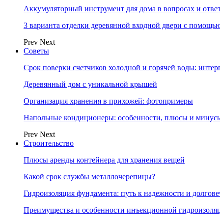
Аккумуляторный инструмент для дома в вопросах и отве
3 варианта отделки деревянной входной двери с помощь
Prev
Next
Советы
Срок поверки счетчиков холодной и горячей воды: инте
Деревянный дом с уникальной крышей
Организация хранения в прихожей: фотопримеры
Напольные кондиционеры: особенности, плюсы и минус
Prev
Next
Строительство
Плюсы аренды контейнера для хранения вещей
Какой срок службы металлочерепицы?
Гидроизоляция фундамента: путь к надежности и долгове
Преимущества и особенности инъекционной гидроизоля