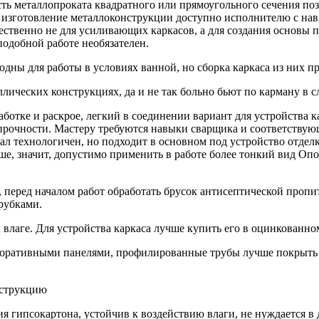
ть металлопроката квадратного или прямоугольного сечения по
о изготовление металлоконструкции доступно исполнителю с на
ственно не для усиливающих каркасов, а для создания основы 
одобной работе необязателен.
ны для работы в условиях ванной, но сборка каркаса из них пр
ических конструкциях, да и не так больно бьют по карману в с
отке и раскрое, легкий в соединении вариант для устройства к
 прочности. Мастеру требуются навыки сварщика и соответству
ал технологичен, но подходит в основном под устройство отдел
ыше, значит, допустимо применить в работе более тонкий вид О
 перед началом работ обработать брусок антисептической пропи
врубками.
лаге. Для устройства каркаса лучше купить его в оцинкованно
коративными панелями, профилированные трубы лучше покрыть п
ия гипсокартона, устойчив к воздействию влаги, не нуждается 