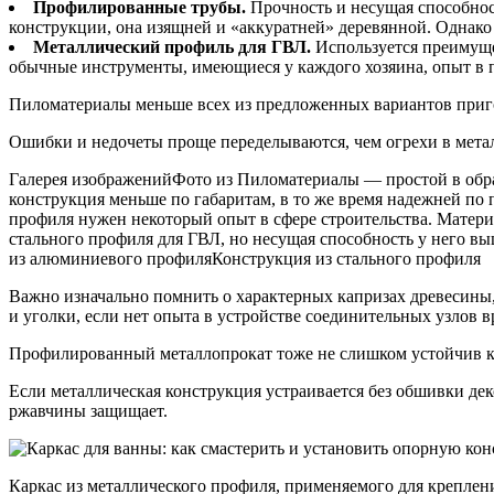
Профилированные трубы.
Прочность и несущая способнос
конструкции, она изящней и «аккуратней» деревянной. Однак
Металлический профиль для ГВЛ.
Используется преимуще
обычные инструменты, имеющиеся у каждого хозяина, опыт в п
Пиломатериалы меньше всех из предложенных вариантов пригод
Ошибки и недочеты проще переделываются, чем огрехи в металл
Галерея изображенийФото из Пиломатериалы — простой в обраб
конструкция меньше по габаритам, в то же время надежней по
профиля нужен некоторый опыт в сфере строительства. Матери
стального профиля для ГВЛ, но несущая способность у него в
из алюминиевого профиляКонструкция из стального профиля
Важно изначально помнить о характерных капризах древесины,
и уголки, если нет опыта в устройстве соединительных узлов 
Профилированный металлопрокат тоже не слишком устойчив к в
Если металлическая конструкция устраивается без обшивки де
ржавчины защищает.
Каркас из металлического профиля, применяемого для креплен