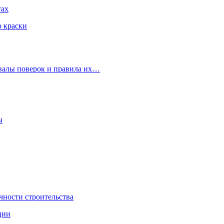
тах
ю краски
рвалы поверок и правила их…
ы
чности строительства
ции