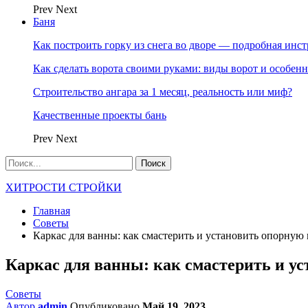
Prev
Next
Баня
Как построить горку из снега во дворе — подробная инс
Как сделать ворота своими руками: виды ворот и особен
Строительство ангара за 1 месяц, реальность или миф?
Качественные проекты бань
Prev
Next
ХИТРОСТИ СТРОЙКИ
Главная
Советы
Каркас для ванны: как смастерить и установить опорную
Каркас для ванны: как смастерить и у
Советы
Автор
admin
Опубликовано
Май 19, 2023