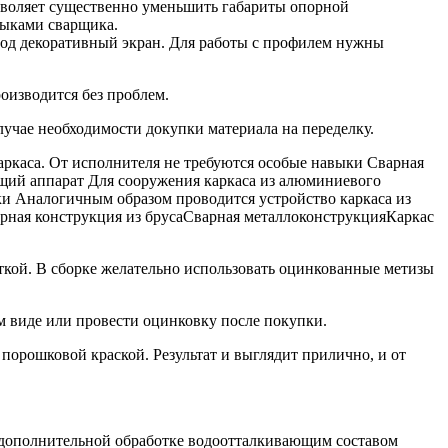
зволяет существенно уменьшить габариты опорной
выками сварщика.
под декоративный экран. Для работы с профилем нужны
оизводится без проблем.
лучае необходимости докупки материала на переделку.
аркаса. От исполнителя не требуются особые навыки Сварная
ющий аппарат Для сооружения каркаса из алюминиевого
ки Аналогичным образом проводится устройство каркаса из
порная конструкция из брусаСварная металлоконструкцияКаркас
ткой. В сборке желательно использовать оцинкованные метизы
м виде или провести оцинковку после покупки.
орошковой краской. Результат и выглядит прилично, и от
в дополнительной обработке водоотталкивающим составом