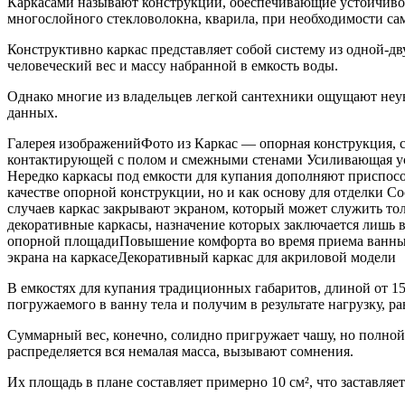
Каркасами называют конструкции, обеспечивающие устойчивос
многослойного стекловолокна, кварила, при необходимости сам
Конструктивно каркас представляет собой систему из одной-д
человеческий вес и массу набранной в емкость воды.
Однако многие из владельцев легкой сантехники ощущают неуве
данных.
Галерея изображенийФото из Каркас — опорная конструкция, 
контактирующей с полом и смежными стенами Усиливающая ус
Нередко каркасы под емкости для купания дополняют приспос
качестве опорной конструкции, но и как основу для отделки
случаев каркас закрывают экраном, который может служить то
декоративные каркасы, назначение которых заключается лишь
опорной площадиПовышение комфорта во время приема ванныО
экрана на каркасеДекоративный каркас для акриловой модели
В емкостях для купания традиционных габаритов, длиной от 15
погружаемого в ванну тела и получим в результате нагрузку, р
Суммарный вес, конечно, солидно пригружает чашу, но полной
распределяется вся немалая масса, вызывают сомнения.
Их площадь в плане составляет примерно 10 см², что заставля