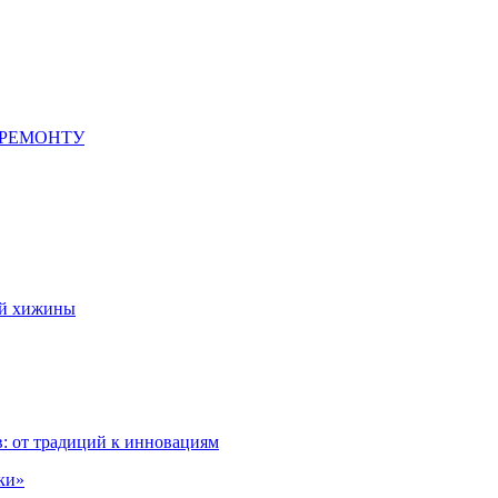
 РЕМОНТУ
ой хижины
: от традиций к инновациям
ки»