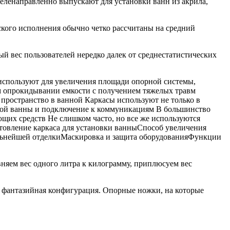
ленаправленно выпускают для установки ванн из акрила,
ского исполнения обычно четко рассчитаны на средний
ый вес пользователей нередко далек от среднестатистических
используют для увеличения площади опорной системы,
м опрокидывании емкости с получением тяжелых травм
пространство в ванной Каркасы используют не только в
ажной ванны и подключение к коммуникациям В большинство
щих средств Не слишком часто, но все же используются
товление каркаса для установки ванныСпособ увеличения
льнейшей отделкиМаскировка и защита оборудованияФункции
вняем вес одного литра к килограмму, приплюсуем вес
ы фантазийная конфигурация. Опорные ножки, на которые