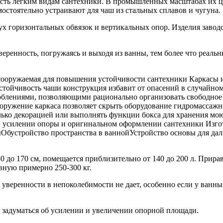
ть легким видам сантехники. В промышленных масштабах их це
остоятельно устраивают для чаш из стальных сплавов и чугуна.
вух горизонтальных обвязок и вертикальных опор. Изделия завод
ренность, погружаясь и выходя из ванны, тем более что реальн
сооружаемая для повышения устойчивости сантехники Каркасы 
тойчивость чаши конструкция избавит от опасений в случайно
облениями, позволяющими рационально организовать свободное 
 Сооружение каркаса позволяет скрыть оборудование гидромасс
лько декорацией или выполнять функции бокса для хранения мою
 в усилении опоры и оригинальном оформлении сантехники Изго
бустройство пространства в ваннойУстройство основы для да
0 до 170 см, помещается приблизительно от 140 до 200 л. Прира
авную примерно 250-300 кг.
 уверенности в непоколебимости не дает, особенно если у ванн
ет задуматься об усилении и увеличении опорной площади.