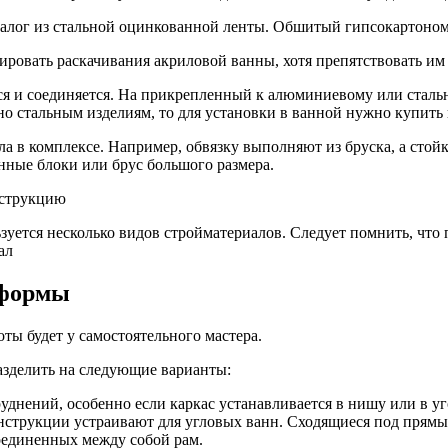
лог из стальной оцинкованной ленты. Обшитый гипсокартоном к
сировать раскачивания акриловой ванны, хотя препятствовать им 
тся и соединяется. На прикрепленный к алюминиевому или сталь
но стальным изделиям, то для установки в ванной нужно купить
ала в комплексе. Например, обвязку выполняют из бруска, а сто
нные блоки или брус большого размера.
зуется несколько видов стройматериалов. Следует помнить, что 
ал
 формы
ты будет у самостоятельного мастера.
азделить на следующие варианты:
руднений, особенно если каркас устанавливается в нишу или в 
нструкции устраивают для угловых ванн. Сходящиеся под прямы
соединенных между собой рам.