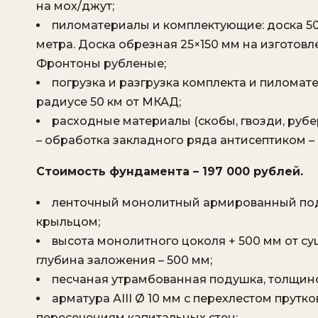
на мох/джут;
пиломатериалы и комплектующие: доска 50 
метра. Доска обрезная 25×150 мм на изготов
Фронтоны рубленые;
погрузка и разгрузка комплекта и пиломате
радиусе 50 км от МКАД;
расходные материалы (скобы, гвозди, рубе
– обработка закладного ряда антисептиком – 
Стоимость фундамента – 197 000 рублей.
ленточный монолитный армированный под
крыльцом;
высота монолитного цоколя + 500 мм от су
глубина заложения – 500 мм;
песчаная утрамбованная подушка, толщино
арматура АIII Ø 10 мм с перехлестом прутко
пересечениям капитальных стен;