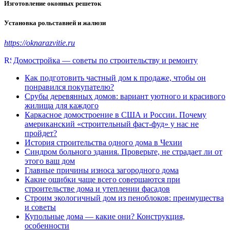
Изготовление оконных решеток
Установка рольставней и жалюзи
https://oknarazvitie.ru
Домостройка — советы по строительству и ремонту
Как подготовить частный дом к продаже, чтобы он
понравился покупателю?
Срубы деревянных домов: вариант уютного и красивого
жилища для каждого
Каркасное домостроение в США и России. Почему
американский «строительный фаст-фуд» у нас не
пройдет?
История строительства одного дома в Чехии
Синдром больного здания. Проверьте, не страдает ли от
этого ваш дом
Главные причины износа загородного дома
Какие ошибки чаще всего совершаются при
строительстве дома и утеплении фасадов
Строим экологичный дом из пеноблоков: преимущества
и советы
Купольные дома — какие они? Конструкция,
особенности