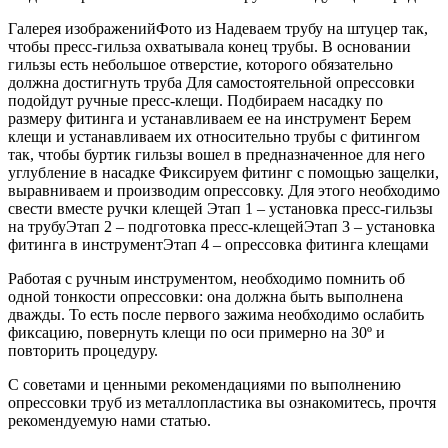
Галерея изображенийФото из Надеваем трубу на штуцер так,
чтобы пресс-гильза охватывала конец трубы. В основании
гильзы есть небольшое отверстие, которого обязательно
должна достигнуть труба Для самостоятельной опрессовки
подойдут ручные пресс-клещи. Подбираем насадку по
размеру фитинга и устанавливаем ее на инструмент Берем
клещи и устанавливаем их относительно трубы с фитингом
так, чтобы буртик гильзы вошел в предназначенное для него
углубление в насадке Фиксируем фитинг с помощью защелки,
выравниваем и производим опрессовку. Для этого необходимо
свести вместе ручки клещей Этап 1 – установка пресс-гильзы
на трубуЭтап 2 – подготовка пресс-клещейЭтап 3 – установка
фитинга в инструментЭтап 4 – опрессовка фитинга клещами
Работая с ручным инструментом, необходимо помнить об
одной тонкости опрессовки: она должна быть выполнена
дважды. То есть после первого зажима необходимо ослабить
фиксацию, повернуть клещи по оси примерно на 30º и
повторить процедуру.
С советами и ценными рекомендациями по выполнению
опрессовки труб из металлопластика вы ознакомитесь, прочтя
рекомендуемую нами статью.