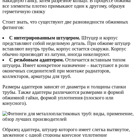
накидную гайку, затем разрезное кольцо. В процессе обжима
все элементы плотно примыкают один к другому, образуя
герметичную связку
Стоит знать, что существуют две разновидности обжимных
фитингов:
С интегрированным штуцером.
Штуцер и корпус
представляют собой неделимую деталь. При обжиме штуцер
вставляют внутрь трубы, корпус остается снаружи. Корпус
обычно производят из латуни, иногда никелируют.
С резьбовым адаптером.
Отличается вставным типом
штуцера. Имеет конкретное назначение – выступают в роли
оконечных соединителей при монтаже радиаторов,
коллекторов, арматуры для труб.
Размеры адаптеров зависят от диаметра и толщины станки
трубы. Также адаптеры различаются размерами и формой
обжимной гайки, формой уплотнения (плоского или
конусного).
Образец адаптера, штуцер которого имеет слегка вытянутое,
зауженное с одной стороны конусное уплотнение