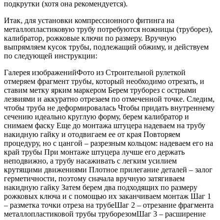
подкрутки (хотя она рекомендуется).
Итак, для установки компрессионного фитинга на
металлопластиковую трубу потребуются ножницы (труборез),
калибратор, рожковые ключи по размеру. Вручную
выпрямляем кусок трубы, подлежащий обжиму, и действуем
по следующей инструкции:
Галерея изображенийФото из Строительной рулеткой
отмеряем фрагмент трубы, который необходимо отрезать, и
ставим метку ярким маркером Берем труборез с острыми
лезвиями и аккуратно отрезаем по отмеченной точке. Следим,
чтобы труба не деформировалась Чтобы придать внутреннему
сечению идеально круглую форму, берем калибратор и
снимаем фаску Еще до монтажа штуцера надеваем на трубу
накидную гайку и отодвигаем ее от края Повторяем
процедуру, но с цангой – разрезным кольцом: надеваем его на
край трубы При монтаже штуцера лучше его держать
неподвижно, а трубу насаживать с легким усилием
крутящими движениями Плотное прилегание деталей – залог
герметичности, поэтому сначала вручную затягиваем
накидную гайку Затем берем два подходящих по размеру
рожковых ключа и с помощью их заканчиваем монтаж Шаг 1
– разметка точки отреза на трубеШаг 2 – отрезание фрагмента
металлопластиковой трубы труборезомШаг 3 – расширение