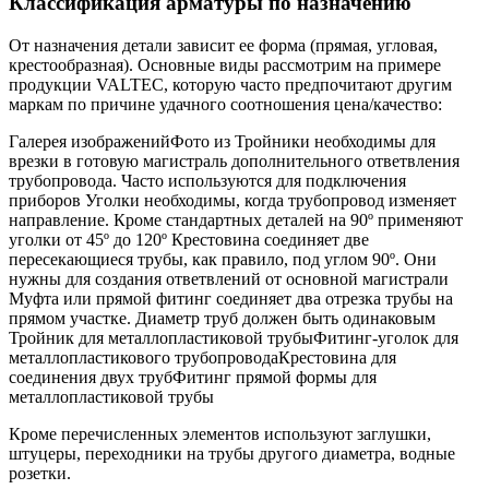
Классификация арматуры по назначению
От назначения детали зависит ее форма (прямая, угловая,
крестообразная). Основные виды рассмотрим на примере
продукции VALTEC, которую часто предпочитают другим
маркам по причине удачного соотношения цена/качество:
Галерея изображенийФото из Тройники необходимы для
врезки в готовую магистраль дополнительного ответвления
трубопровода. Часто используются для подключения
приборов Уголки необходимы, когда трубопровод изменяет
направление. Кроме стандартных деталей на 90º применяют
уголки от 45º до 120º Крестовина соединяет две
пересекающиеся трубы, как правило, под углом 90º. Они
нужны для создания ответвлений от основной магистрали
Муфта или прямой фитинг соединяет два отрезка трубы на
прямом участке. Диаметр труб должен быть одинаковым
Тройник для металлопластиковой трубыФитинг-уголок для
металлопластикового трубопроводаКрестовина для
соединения двух трубФитинг прямой формы для
металлопластиковой трубы
Кроме перечисленных элементов используют заглушки,
штуцеры, переходники на трубы другого диаметра, водные
розетки.