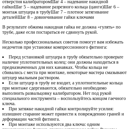
отверстия калибраторомШаг 4 – надевание накидной
гайкиШаг 5 – надевание разрезного кольца (цанги)Шаг 6 –
монтаж штуцера в трубуШаг 7 – плотное затягивание
деталейШаг 8 – довинчивание гайки ключами
В результате обжима накидная гайка не должна «гулять» по
трубе, даже если постараться ее сдвинуть рукой.
Несколько профессиональных советов помогут вам избежать
недочетов при установке компрессионного фитинга:
Перед установкой штуцера в трубу обязательно проверьте
наличие уплотнительных колец: они должны находиться в
предназначенных для них канавках. Чтобы кольца не
сбивались с места при монтаже, некоторые мастера смазывают
штуцер мыльным раствором.
Если штуцер в трубу не входит, а уплотнительные кольца
при монтаже сдергиваются, обязательно необходимо
выполнить развальцовку калибратором. Нет под рукой
специального инструмента – воспользуйтесь концом гаечного
ключа.
При затяжке накидной гайки контролируйте усилия:
излишнее старание может привести к повреждению граней и
деформации частей фитинга.
При монтаже используются два ключа: одним